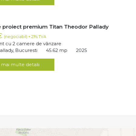
 proiect premium Titan Theodor Pallady
 €
(negociabil) + 21% TVA
t cu 2 camere de vânzare
llady, Bucuresti
45.62 mp
2025
 mai multe detalii