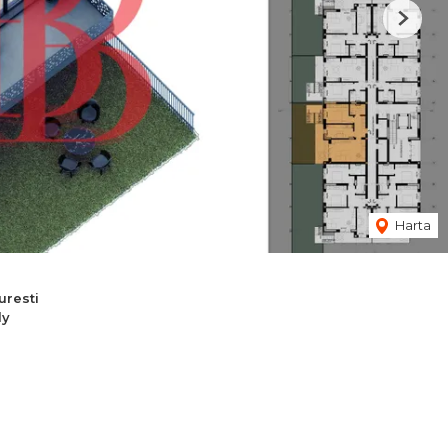
Next
Harta
resti
dy