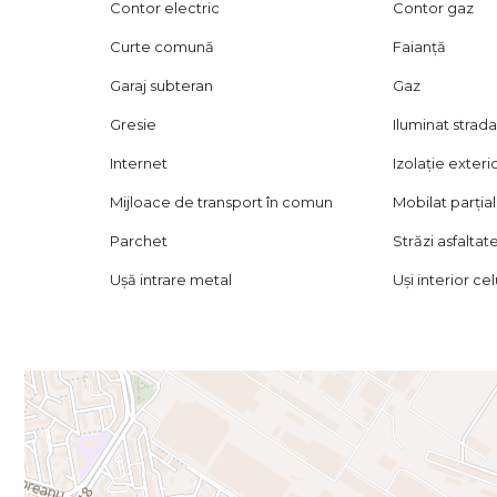
Contor electric
Contor gaz
Curte comună
Faianță
Garaj subteran
Gaz
Gresie
Iluminat strada
Internet
Izolație exteri
Mijloace de transport în comun
Mobilat parțial
Parchet
Străzi asfaltat
Ușă intrare metal
Uși interior ce