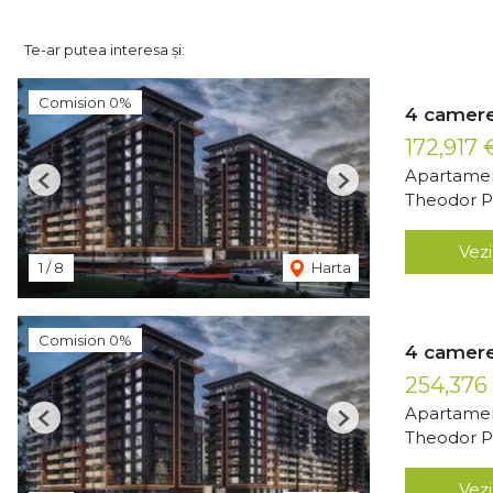
Te-ar putea interesa și:
Comision 0%
4 camere
172,917
Apartamen
Previous
Next
Theodor Pa
Vezi
1
/
8
Harta
Comision 0%
4 camere
254,376
Apartamen
Previous
Next
Theodor Pa
Vezi