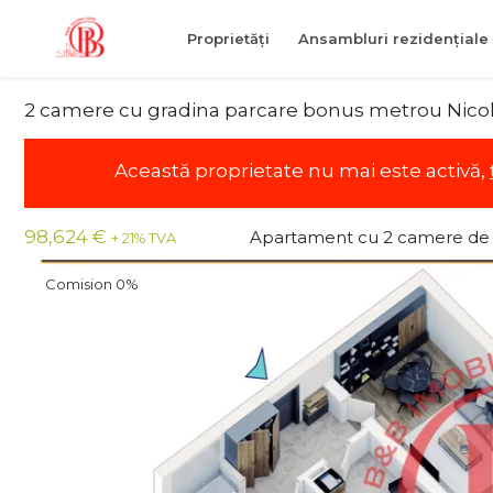
Proprietăți
Ansambluri rezidențiale
2 camere cu gradina parcare bonus metrou Nico
Această proprietate nu mai este activă,
98,624 €
Apartament cu 2 camere de
+ 21% TVA
Comision 0%