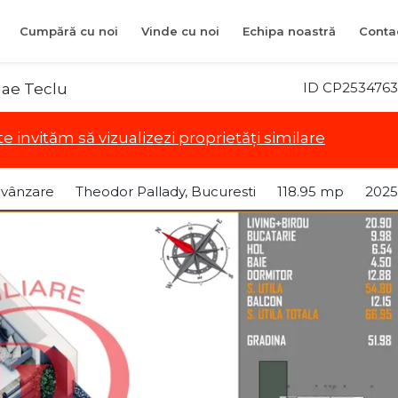
Cumpără cu noi
Vinde cu noi
Echipa noastră
Conta
ID CP2534763
lae Teclu
te invităm să vizualizezi proprietăți similare
 vânzare
Theodor Pallady, Bucuresti
118.95 mp
2025