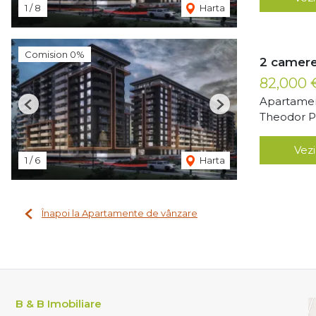
1
/
8
Harta
Comision 0%
2 camere
82,000
Apartamen
Previous
Next
Theodor Pa
Vezi
1
/
6
Harta
Înapoi la Apartamente de vânzare
B & B Imobiliare