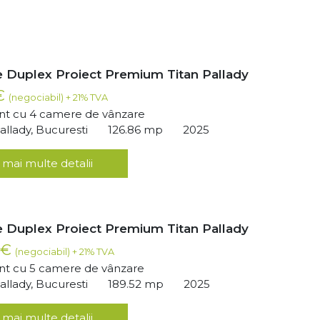
 Duplex Proiect Premium Titan Pallady
 €
(negociabil) + 21% TVA
t cu 4 camere de vânzare
llady, Bucuresti
126.86 mp
2025
 mai multe detalii
 Duplex Proiect Premium Titan Pallady
 €
(negociabil) + 21% TVA
t cu 5 camere de vânzare
llady, Bucuresti
189.52 mp
2025
 mai multe detalii