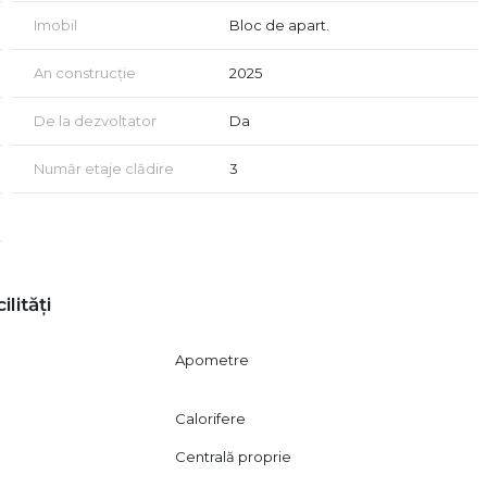
o, Decathlon, JYSK, Mega Image, Dedeman, Leroy Merlin.
Imobil
Bloc de apart.
An construcție
2025
De la dezvoltator
Da
Număr etaje clădire
3
ilități
Apometre
Calorifere
Centrală proprie