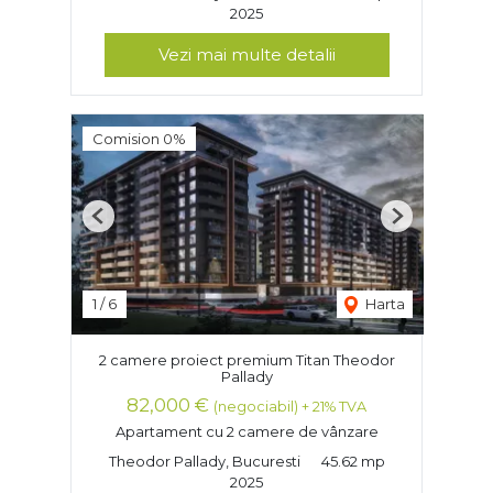
2025
Vezi mai multe detalii
Comision 0%
Previous
Next
1
/
6
Harta
2 camere proiect premium Titan Theodor
Pallady
82,000 €
(negociabil) + 21% TVA
Apartament cu 2 camere de vânzare
Theodor Pallady, Bucuresti
45.62 mp
2025