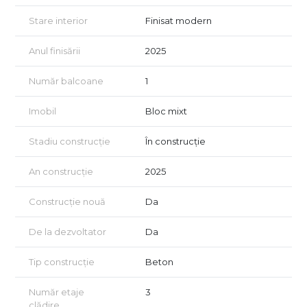
Stare interior
Finisat modern
Anul finisării
2025
Număr balcoane
1
Imobil
Bloc mixt
Stadiu construcție
În construcție
An construcție
2025
Construcție nouă
Da
De la dezvoltator
Da
Tip construcție
Beton
Număr etaje
3
clădire