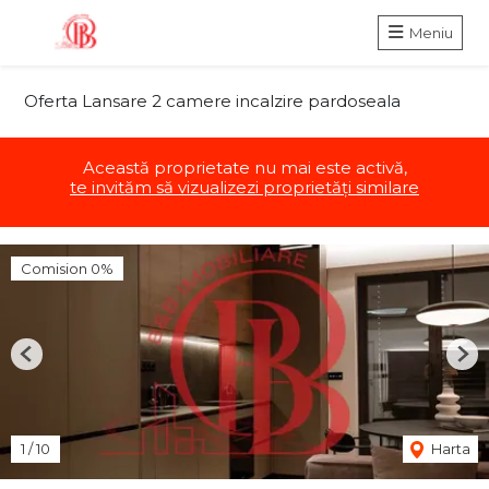
Meniu
Oferta Lansare 2 camere incalzire pardoseala
Această proprietate nu mai este activă,
te invităm să vizualizezi proprietăți similare
Comision 0%
Previous
Nex
1
/
10
Harta