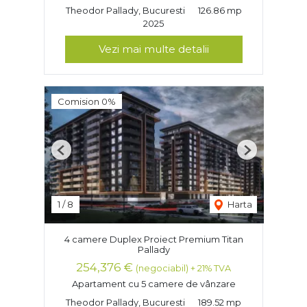
Theodor Pallady, Bucuresti
126.86 mp
2025
Vezi mai multe detalii
Comision 0%
Previous
Next
1
/
8
Harta
4 camere Duplex Proiect Premium Titan
Pallady
254,376 €
(negociabil) + 21% TVA
Apartament cu 5 camere de vânzare
Theodor Pallady, Bucuresti
189.52 mp