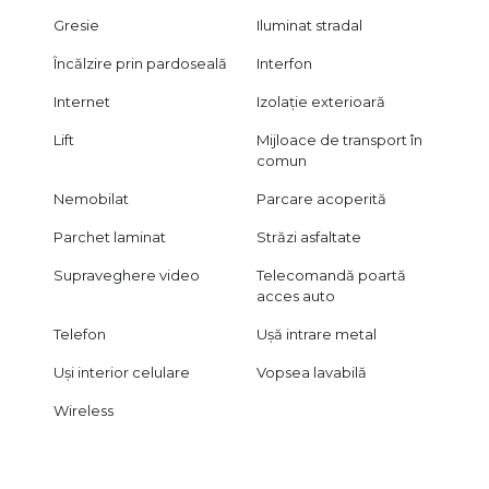
Gresie
Iluminat stradal
Încălzire prin pardoseală
Interfon
Internet
Izolație exterioară
Lift
Mijloace de transport în
comun
Nemobilat
Parcare acoperită
Parchet laminat
Străzi asfaltate
Supraveghere video
Telecomandă poartă
acces auto
Telefon
Ușă intrare metal
Uși interior celulare
Vopsea lavabilă
Wireless