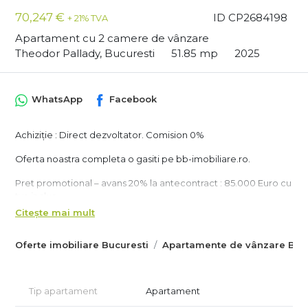
70,247 €
ID CP2684198
+ 21% TVA
Apartament cu 2 camere de vânzare
Theodor Pallady, Bucuresti
51.85 mp
2025
WhatsApp
Facebook
Achiziție : Direct dezvoltator. Comision 0%
Oferta noastra completa o gasiti pe bb-imobiliare.ro.
Pret promotional – avans 20% la antecontract : 85.000 Euro cu
tva inclus .
Citește mai mult
Apartamentul este amplasat la aproximativ 15 minute de
metrou Nicolae Teclu . In proximitate gasim : gradinite, scoli,
Oferte imobiliare Bucuresti
Apartamente de vânzare Bucu
parcuri, magazine si hipermarketuri : IKEA, Auchan, Lidl, Metro,
Decathlon, JYSK, Mega Image, Dedeman, Leroy Merlin.
Imobilul face parte dintr-un bloc nou cu regim de inaltime
Ds+P+3Et, dotat cu lift modern si parcari subterane.
Tip apartament
Apartament
Constructia imobilului este realizata pe cadre si plansee din