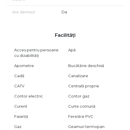
Are demisol
Da
Facilități
Acces pentru persoane
Apă
cu dizabilități
Apometre
Bucătărie deschisă
Cadă
Canalizare
CATV
Centrală proprie
Contor electric
Contor gaz
Curent
Curte comună
Faianță
Ferestre PVC
Gaz
Geamuri termopan