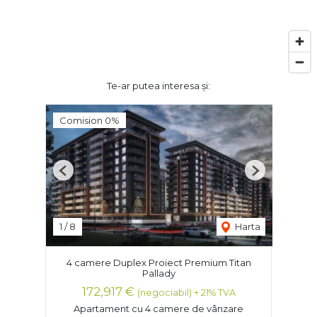
Te-ar putea interesa și:
Comision 0%
Previous
Next
1
/
8
Harta
4 camere Duplex Proiect Premium Titan
Pallady
172,917 €
(negociabil) + 21% TVA
Apartament cu 4 camere de vânzare