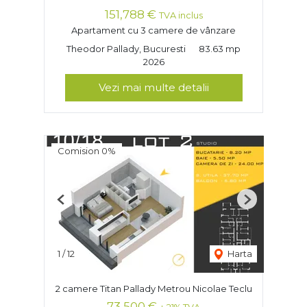
151,788 €
TVA inclus
Apartament cu 3 camere de vânzare
Theodor Pallady, Bucuresti
83.63 mp
2026
Vezi mai multe detalii
Comision 0%
Previous
Next
1
/
12
Harta
2 camere Titan Pallady Metrou Nicolae Teclu
73,500 €