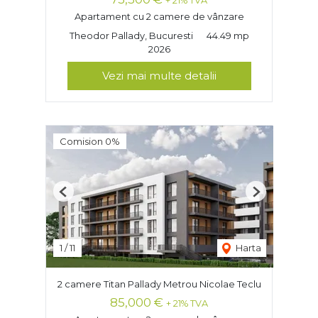
+ 21% TVA
Apartament cu 2 camere de vânzare
Theodor Pallady, Bucuresti
44.49 mp
2026
Vezi mai multe detalii
Comision 0%
Previous
Next
1
/
11
Harta
2 camere Titan Pallady Metrou Nicolae Teclu
85,000 €
+ 21% TVA