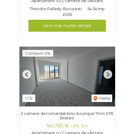
Apartament cu 2 camere de vânzare
Theodor Pallady, Bucuresti
54.54 mp
2026
Vezi mai multe detalii
Comision 0%
Previous
Next
1
/
12
Harta
2 camere decomandat bloc boutique 7min STB
Bratarii
94,785 €
+ 21% TVA
Apartament cu 2 camere de vânzare