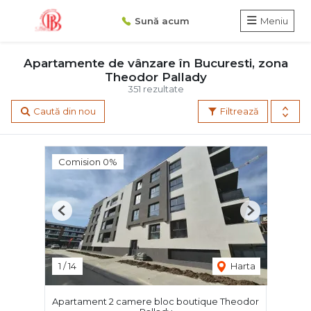
Sună acum
Meniu
Apartamente de vânzare în Bucuresti, zona
Theodor Pallady
351 rezultate
Caută din nou
Filtrează
Comision 0%
Previous
Next
1
/
14
Harta
Apartament 2 camere bloc boutique Theodor