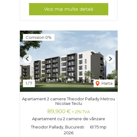
Vezi mai multe detalii
Comision 0%
Previous
Next
1
/
7
Harta
Apartament 2 camere Theodor Pallady Metrou
Nicolae Teclu
89,900 €
+ 21% TVA
Apartament cu 2 camere de vânzare
Theodor Pallady, Bucuresti
61.75 mp
2026