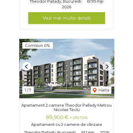
Theodor Pallady, Bucuresti
61.95 mp
2026
Vezi mai multe detalii
Comision 0%
Previous
Next
1
/
7
Harta
Apartament 2 camere Theodor Pallady Metrou
Nicolae Teclu
89,900 €
+ 21% TVA
Apartament cu 2 camere de vânzare
Theodor Pallady, Bucuresti
61.1 mp
2026