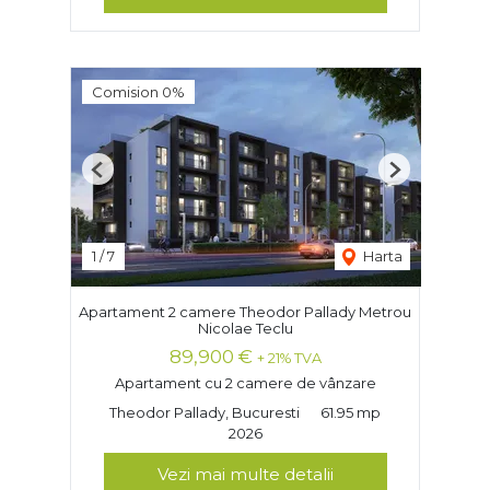
Comision 0%
Previous
Next
1
/
7
Harta
Apartament 2 camere Theodor Pallady Metrou
Nicolae Teclu
89,900 €
+ 21% TVA
Apartament cu 2 camere de vânzare
Theodor Pallady, Bucuresti
61.95 mp
2026
Vezi mai multe detalii