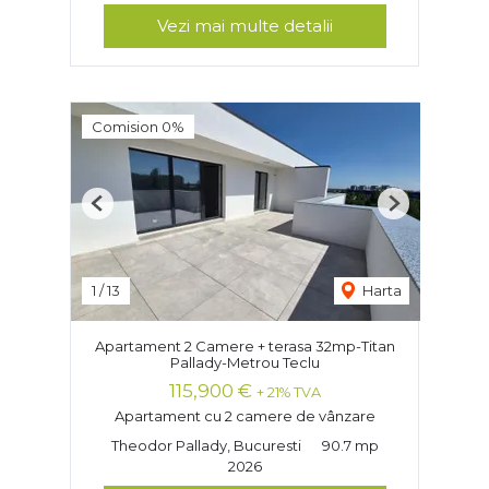
Vezi mai multe detalii
Comision 0%
Previous
Next
1
/
13
Harta
Apartament 2 Camere + terasa 32mp-Titan
Pallady-Metrou Teclu
115,900 €
+ 21% TVA
Apartament cu 2 camere de vânzare
Theodor Pallady, Bucuresti
90.7 mp
2026