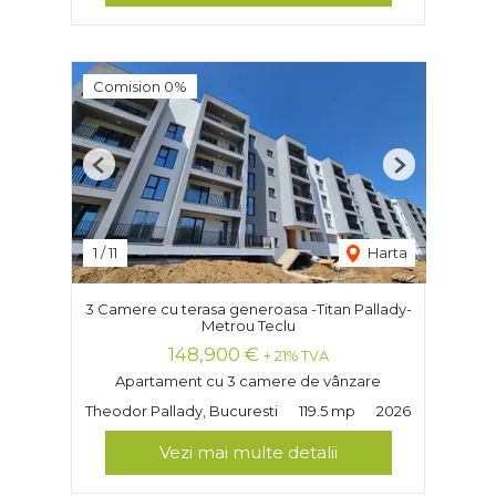
Comision 0%
Previous
Next
1
/
11
Harta
3 Camere cu terasa generoasa -Titan Pallady-
Metrou Teclu
148,900 €
+ 21% TVA
Apartament cu 3 camere de vânzare
Theodor Pallady, Bucuresti
119.5 mp
2026
Vezi mai multe detalii