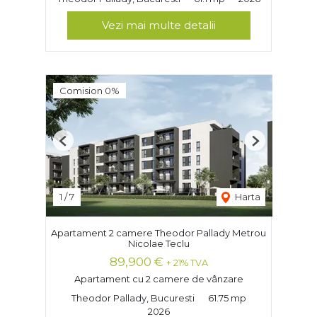
Vezi mai multe detalii
Comision 0%
Previous
Next
1
/
7
Harta
Apartament 2 camere Theodor Pallady Metrou
Nicolae Teclu
89,900 €
+ 21% TVA
Apartament cu 2 camere de vânzare
Theodor Pallady, Bucuresti
61.75 mp
2026