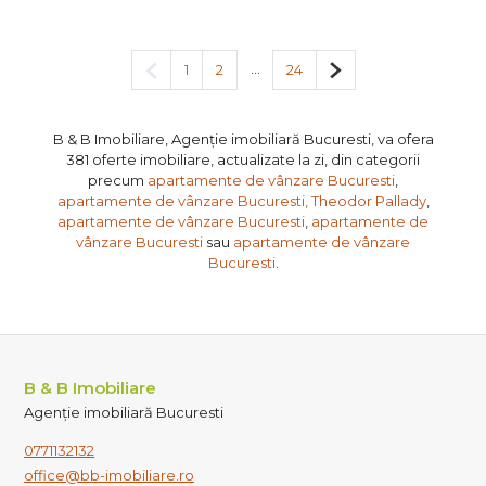
Pagina anterioară
...
Pagina următoare
1
2
24
B & B Imobiliare, Agenție imobiliară Bucuresti, va ofera
381 oferte imobiliare, actualizate la zi, din categorii
precum
apartamente de vânzare Bucuresti
,
apartamente de vânzare Bucuresti, Theodor Pallady
,
apartamente de vânzare Bucuresti
,
apartamente de
vânzare Bucuresti
sau
apartamente de vânzare
Bucuresti
.
B & B Imobiliare
Agenție imobiliară Bucuresti
0771132132
office@bb-imobiliare.ro