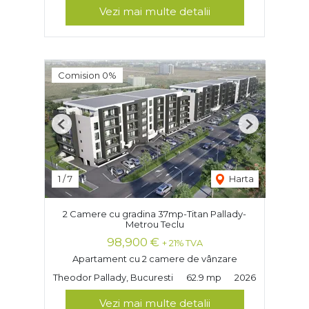
Vezi mai multe detalii
Comision 0%
Previous
Next
1
/
7
Harta
2 Camere cu gradina 37mp-Titan Pallady-
Metrou Teclu
98,900 €
+ 21% TVA
Apartament cu 2 camere de vânzare
Theodor Pallady, Bucuresti
62.9 mp
2026
Vezi mai multe detalii