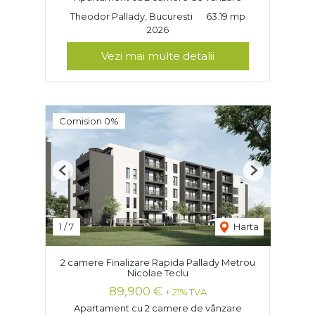
Theodor Pallady, Bucuresti
63.19 mp
2026
Vezi mai multe detalii
Comision 0%
Previous
Next
1
/
7
Harta
2 camere Finalizare Rapida Pallady Metrou
Nicolae Teclu
89,900 €
+ 21% TVA
Apartament cu 2 camere de vânzare