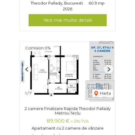
Theodor Pallady, Bucuresti
60.9 mp
2026
Vezi mai multe detalii
Comision 0%
Previous
Next
1
/
7
Harta
2 camere Finalizare Rapida Theodor Pallady
Metrou Teclu
89,900 €
+ 21% TVA
Apartament cu 2 camere de vânzare