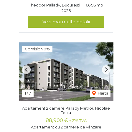
Theodor Pallady, Bucuresti
66.95 mp
2026
Vezi mai multe detalii
Comision 0%
Previous
Next
1
/
7
Harta
Apartament 2 camere Pallady Metrou Nicolae
Teclu
88,900 €
+ 21% TVA
Apartament cu 2 camere de vânzare