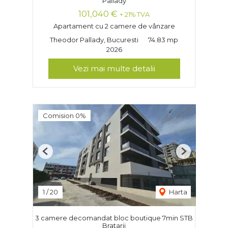
Pallady
101,040 €
+ 21% TVA
Apartament cu 2 camere de vânzare
Theodor Pallady, Bucuresti
74.83 mp
2026
Vezi mai multe detalii
Comision 0%
Previous
Next
1
/
20
Harta
3 camere decomandat bloc boutique 7min STB
Bratarii