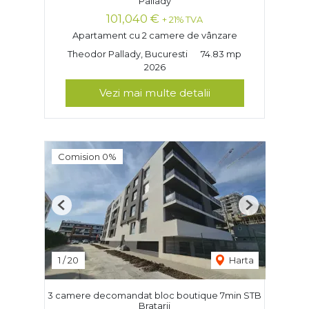
Pallady
101,040 €
+ 21% TVA
Apartament cu 2 camere de vânzare
Theodor Pallady, Bucuresti
74.83 mp
2026
Vezi mai multe detalii
Comision 0%
Previous
Next
1
/
20
Harta
3 camere decomandat bloc boutique 7min STB
Bratarii