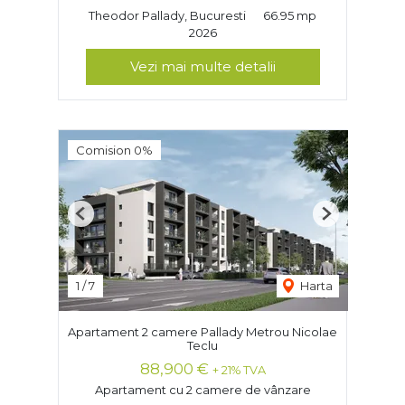
Theodor Pallady, Bucuresti
66.95 mp
2026
Vezi mai multe detalii
Comision 0%
Previous
Next
1
/
7
Harta
Apartament 2 camere Pallady Metrou Nicolae
Teclu
88,900 €
+ 21% TVA
Apartament cu 2 camere de vânzare