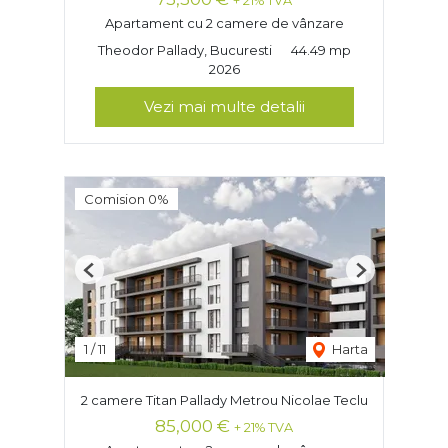
+ 21% TVA
Apartament cu 2 camere de vânzare
Theodor Pallady, Bucuresti
44.49 mp
2026
Vezi mai multe detalii
Comision 0%
Previous
Next
1
/
11
Harta
2 camere Titan Pallady Metrou Nicolae Teclu
85,000 €
+ 21% TVA