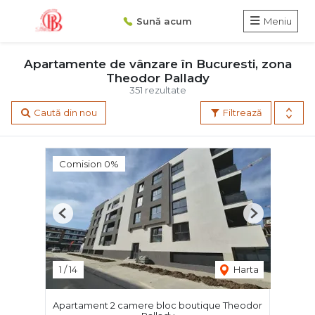
Sună acum
Meniu
Apartamente de vânzare în Bucuresti, zona
Theodor Pallady
351 rezultate
Caută din nou
Filtrează
Comision 0%
Previous
Next
1
/
14
Harta
Apartament 2 camere bloc boutique Theodor