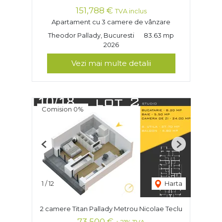
151,788 €
TVA inclus
Apartament cu 3 camere de vânzare
Theodor Pallady, Bucuresti
83.63 mp
2026
Vezi mai multe detalii
Comision 0%
Previous
Next
1
/
12
Harta
2 camere Titan Pallady Metrou Nicolae Teclu
73,500 €