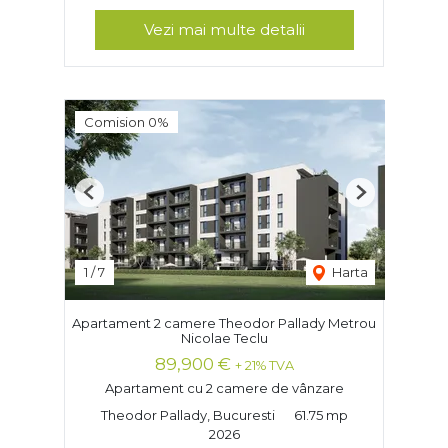
Vezi mai multe detalii
Comision 0%
Previous
Next
1
/
7
Harta
Apartament 2 camere Theodor Pallady Metrou
Nicolae Teclu
89,900 €
+ 21% TVA
Apartament cu 2 camere de vânzare
Theodor Pallady, Bucuresti
61.75 mp
2026