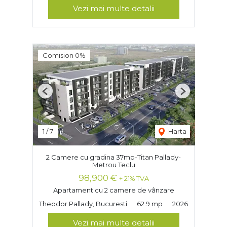
Vezi mai multe detalii
Comision 0%
Previous
Next
1
/
7
Harta
2 Camere cu gradina 37mp-Titan Pallady-
Metrou Teclu
98,900 €
+ 21% TVA
Apartament cu 2 camere de vânzare
Theodor Pallady, Bucuresti
62.9 mp
2026
Vezi mai multe detalii