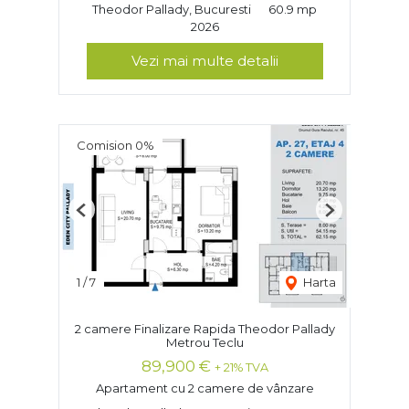
Theodor Pallady, Bucuresti
60.9 mp
2026
Vezi mai multe detalii
Comision 0%
Previous
Next
1
/
7
Harta
2 camere Finalizare Rapida Theodor Pallady
Metrou Teclu
89,900 €
+ 21% TVA
Apartament cu 2 camere de vânzare