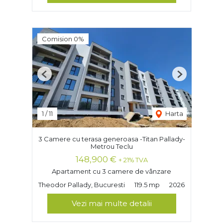
Comision 0%
Previous
Next
1
/
11
Harta
3 Camere cu terasa generoasa -Titan Pallady-
Metrou Teclu
148,900 €
+ 21% TVA
Apartament cu 3 camere de vânzare
Theodor Pallady, Bucuresti
119.5 mp
2026
Vezi mai multe detalii