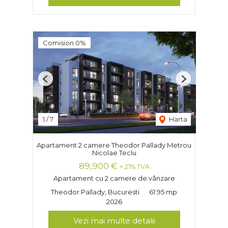
Comision 0%
Previous
Next
1
/
7
Harta
Apartament 2 camere Theodor Pallady Metrou
Nicolae Teclu
89,900 €
+ 21% TVA
Apartament cu 2 camere de vânzare
Theodor Pallady, Bucuresti
61.95 mp
2026
Vezi mai multe detalii