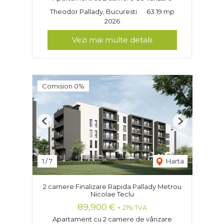
Theodor Pallady, Bucuresti
63.19 mp
2026
Vezi mai multe detalii
Comision 0%
Previous
Next
1
/
7
Harta
2 camere Finalizare Rapida Pallady Metrou
Nicolae Teclu
89,900 €
+ 21% TVA
Apartament cu 2 camere de vânzare