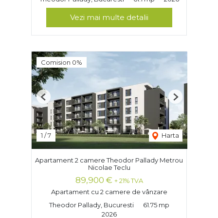
Vezi mai multe detalii
Comision 0%
Previous
Next
1
/
7
Harta
Apartament 2 camere Theodor Pallady Metrou
Nicolae Teclu
89,900 €
+ 21% TVA
Apartament cu 2 camere de vânzare
Theodor Pallady, Bucuresti
61.75 mp
2026