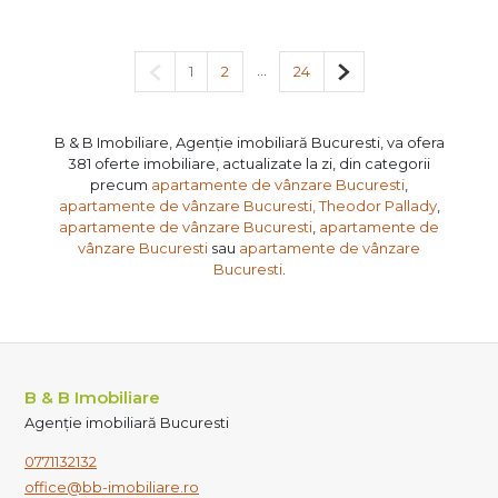
Pagina anterioară
...
Pagina următoare
1
2
24
B & B Imobiliare, Agenție imobiliară Bucuresti, va ofera
381 oferte imobiliare, actualizate la zi, din categorii
precum
apartamente de vânzare Bucuresti
,
apartamente de vânzare Bucuresti, Theodor Pallady
,
apartamente de vânzare Bucuresti
,
apartamente de
vânzare Bucuresti
sau
apartamente de vânzare
Bucuresti
.
B & B Imobiliare
Agenție imobiliară Bucuresti
0771132132
office@bb-imobiliare.ro