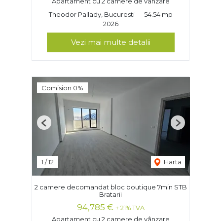
Apartament cu 2 camere de vânzare
Theodor Pallady, Bucuresti
54.54 mp
2026
Vezi mai multe detalii
Comision 0%
Previous
Next
1
/
12
Harta
2 camere decomandat bloc boutique 7min STB
Bratarii
94,785 €
+ 21% TVA
Apartament cu 2 camere de vânzare