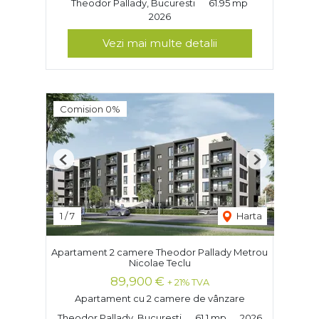
Theodor Pallady, Bucuresti
61.95 mp
2026
Vezi mai multe detalii
Comision 0%
Previous
Next
1
/
7
Harta
Apartament 2 camere Theodor Pallady Metrou
Nicolae Teclu
89,900 €
+ 21% TVA
Apartament cu 2 camere de vânzare
Theodor Pallady, Bucuresti
61.1 mp
2026