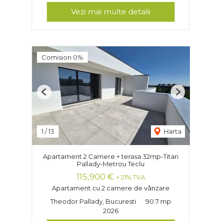
Vezi mai multe detalii
Comision 0%
Previous
Next
1
/
13
Harta
Apartament 2 Camere + terasa 32mp-Titan
Pallady-Metrou Teclu
115,900 €
+ 21% TVA
Apartament cu 2 camere de vânzare
Theodor Pallady, Bucuresti
90.7 mp
2026