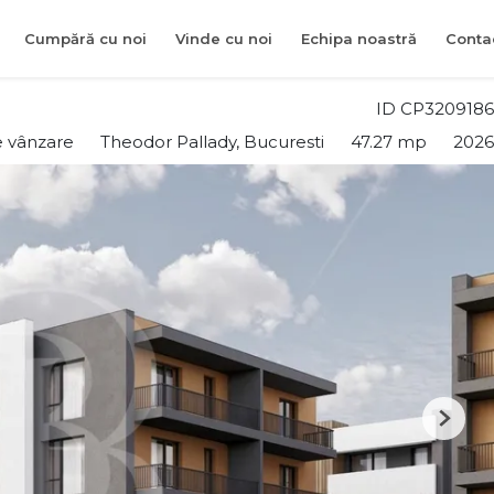
Cumpără cu noi
Vinde cu noi
Echipa noastră
Conta
ID CP3209186
 vânzare
Theodor Pallady, Bucuresti
47.27 mp
2026
Next