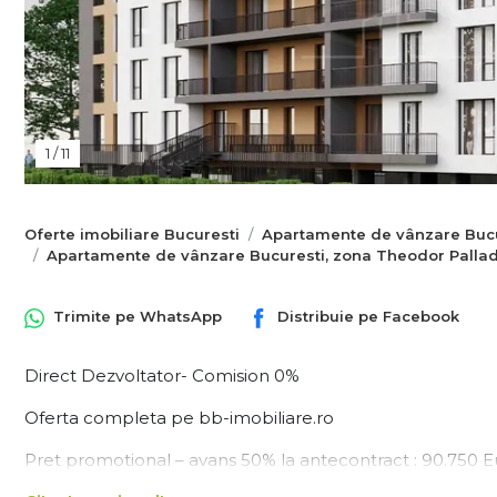
1
/
11
Oferte imobiliare Bucuresti
Apartamente de vânzare Bucu
Apartamente de vânzare Bucuresti, zona Theodor Palla
Trimite pe
WhatsApp
Distribuie pe
Facebook
Direct Dezvoltator- Comision 0%
Oferta completa pe bb-imobiliare.ro
Pret promotional – avans 50% la antecontract : 90.750 E
Pret promotional – avans 15% la antecontract : 94.380 E