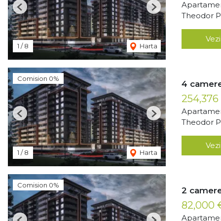
Apartamen
Previous
Next
Theodor Pa
Vezi
1
/
8
Harta
Comision 0%
4 camere
254,376
Apartamen
Previous
Next
Theodor Pa
Vezi
1
/
8
Harta
Comision 0%
2 camere
82,000
Apartamen