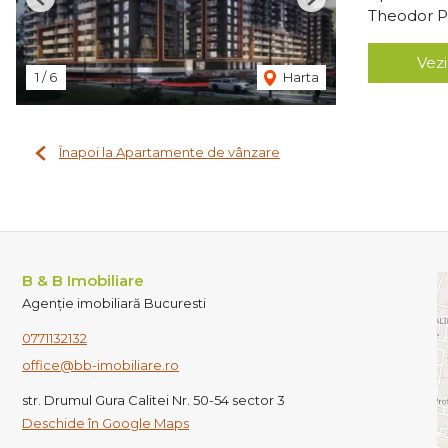
Previous
Next
Theodor Pa
Vezi
1
/
6
Harta
Înapoi la Apartamente de vânzare
B & B Imobiliare
Agenție imobiliară Bucuresti
0771132132
office@bb-imobiliare.ro
str. Drumul Gura Calitei Nr. 50-54 sector 3
Deschide în Google Maps