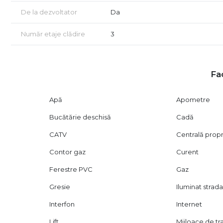
- Boxe individuale
De la dezvoltator
Da
Număr etaje clădire
3
Fac
Apă
Apometre
Bucătărie deschisă
Cadă
CATV
Centrală prop
Contor gaz
Curent
Ferestre PVC
Gaz
Gresie
Iluminat strada
Interfon
Internet
Lift
Mijloace de t