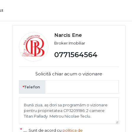
ct
Narcis Ene
Broker Imobiliar
0771564564
Solicită chiar acum o vizionare
Telefon
Sunt de acord cu
politica de