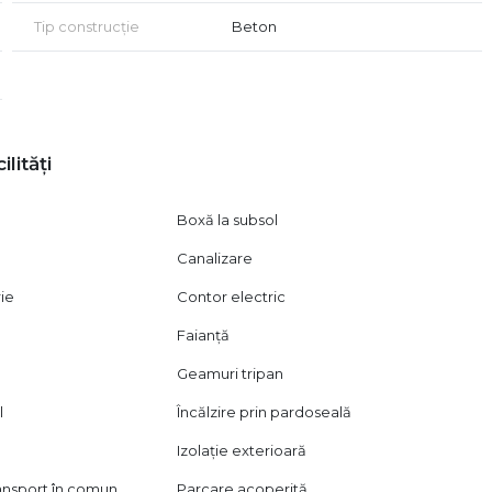
Tip construcție
Beton
ilități
Boxă la subsol
Canalizare
rie
Contor electric
Faianță
Geamuri tripan
l
Încălzire prin pardoseală
Izolație exterioară
ransport în comun
Parcare acoperită