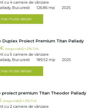
t cu 4 camere de vânzare
llady, Bucuresti
126.86 mp
2025
 mai multe detalii
 Duplex Proiect Premium Titan Pallady
 €
(negociabil) + 21% TVA
t cu 5 camere de vânzare
llady, Bucuresti
189.52 mp
2025
 mai multe detalii
 proiect premium Titan Theodor Pallady
 €
(negociabil) + 21% TVA
t cu 2 camere de vânzare