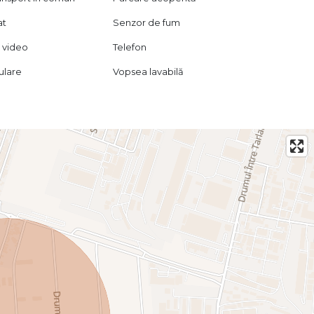
at
Senzor de fum
 video
Telefon
lulare
Vopsea lavabilă