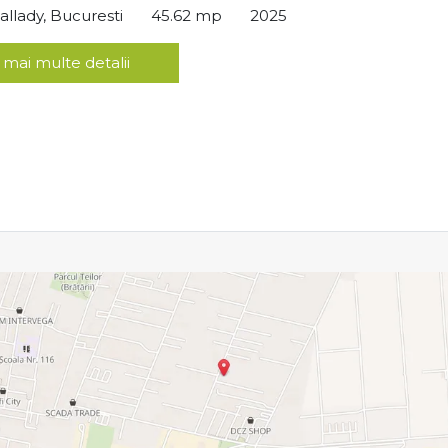
llady, Bucuresti
45.62 mp
2025
 mai multe detalii