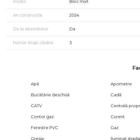
Imobil
Bloc mixt
- Uşi metalice la intrare si celulare la interior
- Acces privat in complex rezidential cu barieră
An construcție
2024
- Locuri de parcare
- Spatii de agrement si loc de joaca pentru copii
De la dezvoltator
Da
- Boxe individuale
Număr etaje clădire
3
Fac
Apă
Apometre
Bucătărie deschisă
Cadă
CATV
Centrală prop
Contor gaz
Curent
Ferestre PVC
Gaz
Gresie
Iluminat strada