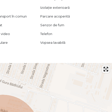
Izolație exterioară
ransport în comun
Parcare acoperită
at
Senzor de fum
 video
Telefon
lulare
Vopsea lavabilă