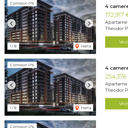
Comision 0%
4 camere
172,917
Apartamen
Previous
Next
Theodor Pa
Vezi
1
/
8
Harta
Comision 0%
4 camere
254,376
Apartamen
Previous
Next
Theodor Pa
Vezi
1
/
8
Harta
Comision 0%