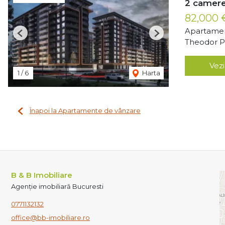
2 camere
82,000
Apartamen
Previous
Next
Theodor Pa
Vezi
1
/
6
Harta
Înapoi la Apartamente de vânzare
B & B Imobiliare
Agenție imobiliară Bucuresti
0771132132
office@bb-imobiliare.ro