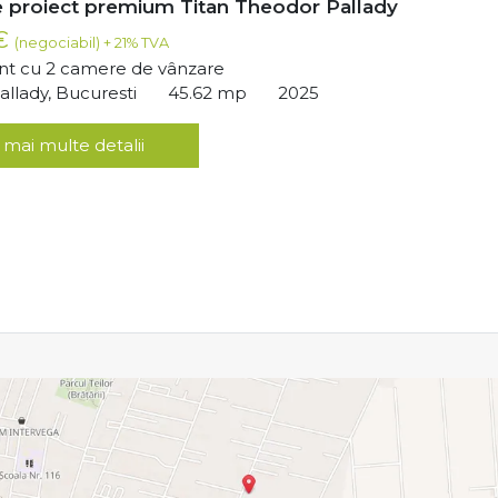
 proiect premium Titan Theodor Pallady
 €
(negociabil) + 21% TVA
t cu 2 camere de vânzare
llady, Bucuresti
45.62 mp
2025
 mai multe detalii