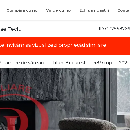
Cumpără cu noi
Vinde cu noi
Echipa noastră
Conta
ID CP2558766
lae Teclu
te invităm să vizualizezi proprietăți similare
2 camere de vânzare
Titan, Bucuresti
48.9 mp
2024