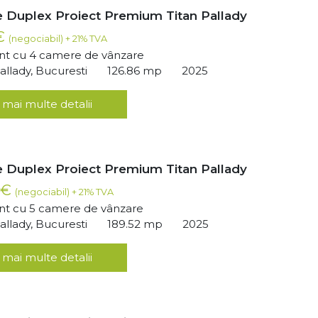
 Duplex Proiect Premium Titan Pallady
 €
(negociabil) + 21% TVA
t cu 4 camere de vânzare
llady, Bucuresti
126.86 mp
2025
 mai multe detalii
 Duplex Proiect Premium Titan Pallady
 €
(negociabil) + 21% TVA
t cu 5 camere de vânzare
llady, Bucuresti
189.52 mp
2025
 mai multe detalii