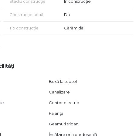
Stadiu construcție
În construcție
Construcție nouă
Da
Tip construcție
Cărămidă
ilități
Boxă la subsol
Canalizare
rie
Contor electric
Faianță
Geamuri tripan
l
Încălzire prin pardoseală