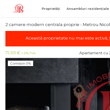
Proprietăți
Ansambluri rezidențiale
2 camere modern centrala proprie - Metrou Nico
Această proprietate nu mai este activă,
71,101 €
Apartament cu 
+ 21% TVA
Comision 0%