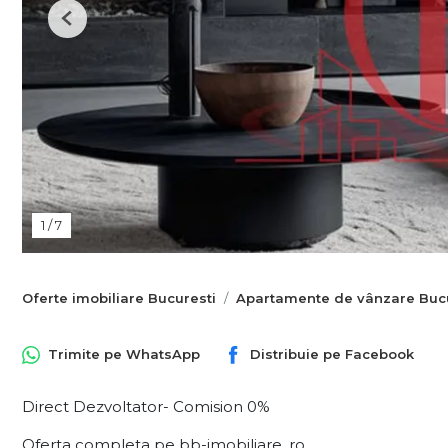
Previous
1
/
7
Oferte imobiliare Bucuresti
Apartamente de vânzare Bucu
Trimite pe
WhatsApp
Distribuie pe
Facebook
Direct Dezvoltator- Comision 0%
Oferta completa pe bb-imobiliare .ro