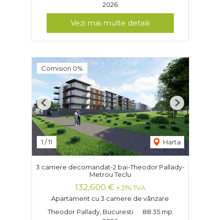
2026
Vezi mai multe detalii
Comision 0%
Previous
Next
1
/
11
Harta
3 camere decomandat-2 bai-Theodor Pallady-
Metrou Teclu
132,600 €
+ 21% TVA
Apartament cu 3 camere de vânzare
Theodor Pallady, Bucuresti
88.35 mp