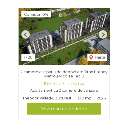
Comision 0%
Previous
Next
1
/
20
Harta
2 camere cu spatiu de depozitare Titan Pallady
Metrou Nicolae Teclu
100,500 €
+ 21% TVA
Apartament cu 2 camere de vânzare
Theodor Pallady, Bucuresti
61.9 mp
2026
Vezi mai multe detalii