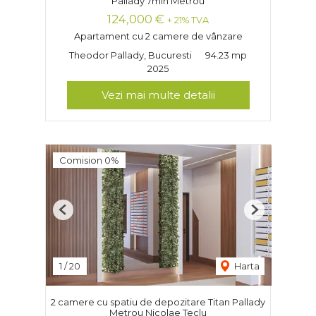
Pallady 7min Metrou
124,000 €
+ 21% TVA
Apartament cu 2 camere de vânzare
Theodor Pallady, Bucuresti
94.23 mp
2025
Vezi mai multe detalii
Comision 0%
Previous
Next
1
/
20
Harta
2 camere cu spatiu de depozitare Titan Pallady
Metrou Nicolae Teclu