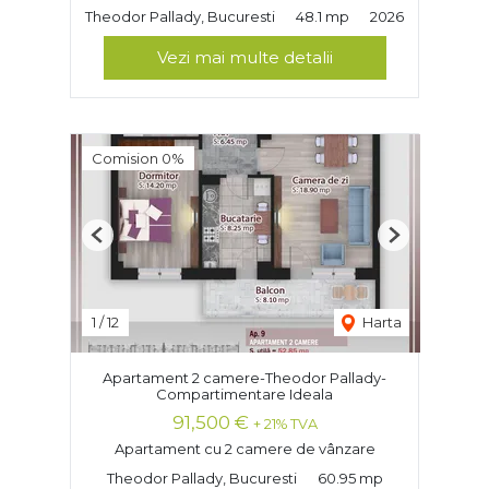
Theodor Pallady, Bucuresti
48.1 mp
2026
Vezi mai multe detalii
Comision 0%
Previous
Next
1
/
12
Harta
Apartament 2 camere-Theodor Pallady-
Compartimentare Ideala
91,500 €
+ 21% TVA
Apartament cu 2 camere de vânzare
Theodor Pallady, Bucuresti
60.95 mp