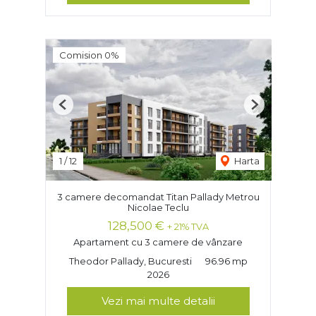
Comision 0%
Previous
Next
1
/
12
Harta
3 camere decomandat Titan Pallady Metrou
Nicolae Teclu
128,500 €
+ 21% TVA
Apartament cu 3 camere de vânzare
Theodor Pallady, Bucuresti
96.96 mp
2026
Vezi mai multe detalii