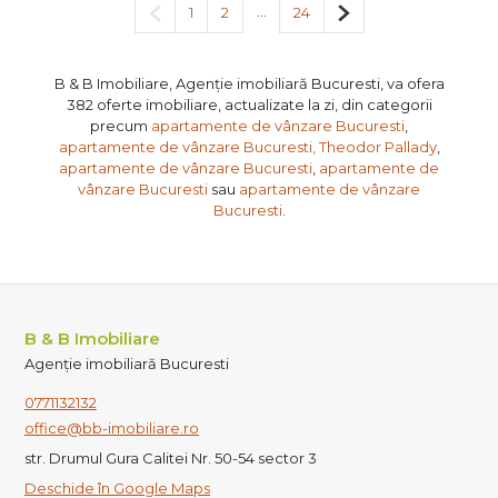
Pagina anterioară
...
Pagina următoare
1
2
24
B & B Imobiliare, Agenție imobiliară Bucuresti, va ofera
382 oferte imobiliare, actualizate la zi, din categorii
precum
apartamente de vânzare Bucuresti
,
apartamente de vânzare Bucuresti, Theodor Pallady
,
apartamente de vânzare Bucuresti
,
apartamente de
vânzare Bucuresti
sau
apartamente de vânzare
Bucuresti
.
B & B Imobiliare
Agenție imobiliară Bucuresti
0771132132
office@bb-imobiliare.ro
str. Drumul Gura Calitei Nr. 50-54 sector 3
Deschide în Google Maps