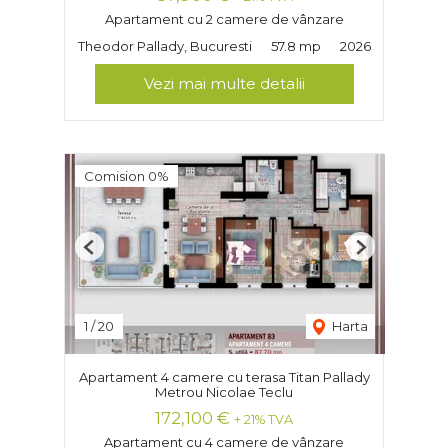
Apartament cu 2 camere de vânzare
Theodor Pallady, Bucuresti
57.8 mp
2026
Vezi mai multe detalii
Comision 0%
Previous
Next
1
/
20
Harta
Apartament 4 camere cu terasa Titan Pallady
Metrou Nicolae Teclu
172,100 €
+ 21% TVA
Apartament cu 4 camere de vânzare