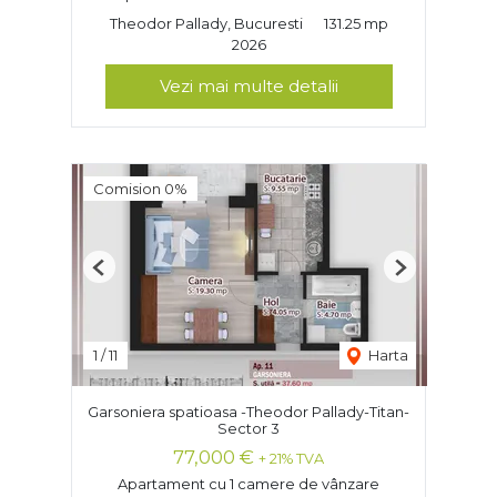
Theodor Pallady, Bucuresti
131.25 mp
2026
Vezi mai multe detalii
Comision 0%
Previous
Next
1
/
11
Harta
Garsoniera spatioasa -Theodor Pallady-Titan-
Sector 3
77,000 €
+ 21% TVA
Apartament cu 1 camere de vânzare