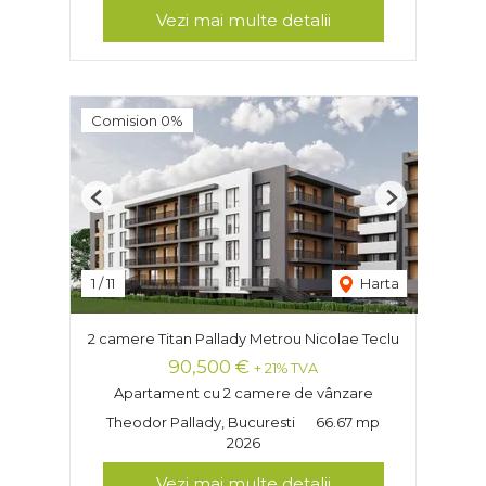
Vezi mai multe detalii
Comision 0%
Previous
Next
1
/
11
Harta
2 camere Titan Pallady Metrou Nicolae Teclu
90,500 €
+ 21% TVA
Apartament cu 2 camere de vânzare
Theodor Pallady, Bucuresti
66.67 mp
2026
Vezi mai multe detalii