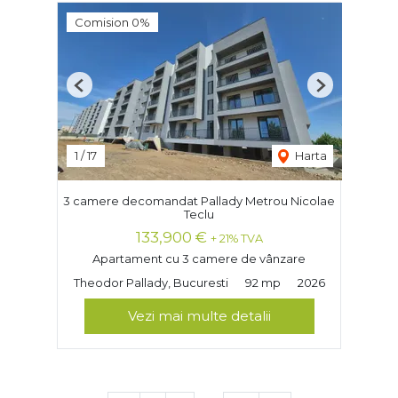
Comision 0%
Previous
Next
1
/
17
Harta
3 camere decomandat Pallady Metrou Nicolae
Teclu
133,900 €
+ 21% TVA
Apartament cu 3 camere de vânzare
Theodor Pallady, Bucuresti
92 mp
2026
Vezi mai multe detalii