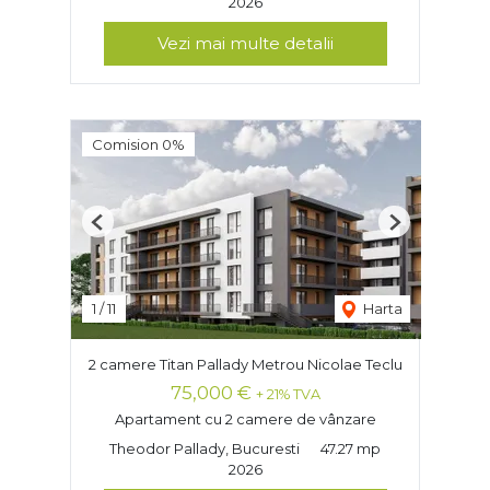
2026
Vezi mai multe detalii
Comision 0%
Previous
Next
1
/
11
Harta
2 camere Titan Pallady Metrou Nicolae Teclu
75,000 €
+ 21% TVA
Apartament cu 2 camere de vânzare
Theodor Pallady, Bucuresti
47.27 mp
2026