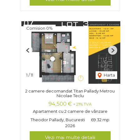
Comision 0%
Previous
Next
1
/
11
Harta
2 camere decomandat Titan Pallady Metrou
Nicolae Teclu
94,500 €
+ 21% TVA
Apartament cu 2 camere de vânzare
Theodor Pallady, Bucuresti
69.32 mp
2026
Vezi mai multe detalii