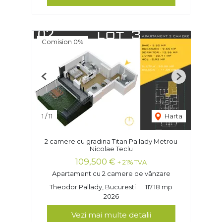
Comision 0%
Previous
Next
1
/
11
Harta
2 camere cu gradina Titan Pallady Metrou
Nicolae Teclu
109,500 €
+ 21% TVA
Apartament cu 2 camere de vânzare
Theodor Pallady, Bucuresti
117.18 mp
2026
Vezi mai multe detalii