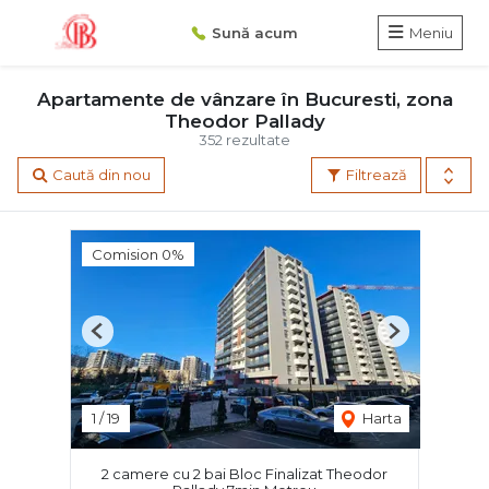
Sună acum
Meniu
Apartamente de vânzare în Bucuresti, zona
Theodor Pallady
352 rezultate
Caută din nou
Filtrează
Comision 0%
Previous
Next
1
/
19
Harta
2 camere cu 2 bai Bloc Finalizat Theodor