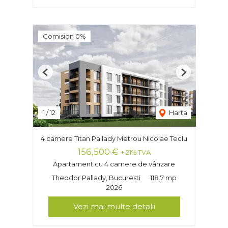
Comision 0%
Previous
Next
1
/
12
Harta
4 camere Titan Pallady Metrou Nicolae Teclu
156,500 €
+ 21% TVA
Apartament cu 4 camere de vânzare
Theodor Pallady, Bucuresti
118.7 mp
2026
Vezi mai multe detalii