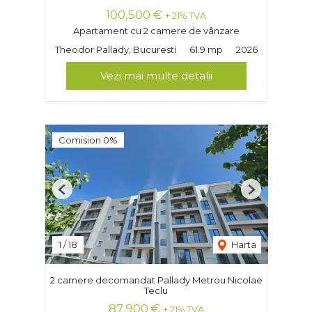
100,500 €
+ 21% TVA
Apartament cu 2 camere de vânzare
Theodor Pallady, Bucuresti
61.9 mp
2026
Vezi mai multe detalii
Comision 0%
Previous
Next
1
/
18
Harta
2 camere decomandat Pallady Metrou Nicolae
Teclu
87,900 €
+ 21% TVA