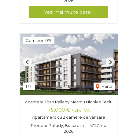
2026
Vezi mai multe detalii
Comision 0%
Previous
Next
1
/
11
Harta
2 camere Titan Pallady Metrou Nicolae Teclu
75,000 €
+ 21% TVA
Apartament cu 2 camere de vânzare
Theodor Pallady, Bucuresti
47.27 mp
2026