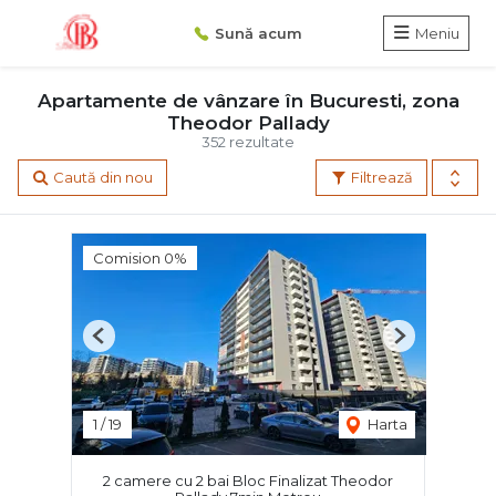
Sună acum
Meniu
Apartamente de vânzare în Bucuresti, zona
Theodor Pallady
352 rezultate
Caută din nou
Filtrează
Comision 0%
Previous
Next
1
/
19
Harta
2 camere cu 2 bai Bloc Finalizat Theodor