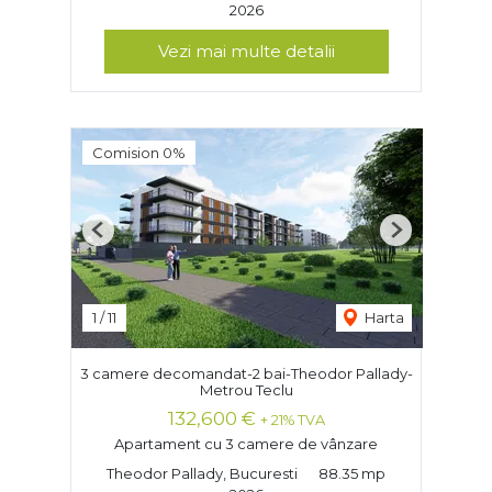
2026
Vezi mai multe detalii
Comision 0%
Previous
Next
1
/
11
Harta
3 camere decomandat-2 bai-Theodor Pallady-
Metrou Teclu
132,600 €
+ 21% TVA
Apartament cu 3 camere de vânzare
Theodor Pallady, Bucuresti
88.35 mp