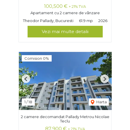
100,500 €
+ 21% TVA
Apartament cu 2 camere de vânzare
Theodor Pallady, Bucuresti
61.9 mp
2026
Vezi mai multe detalii
Comision 0%
Previous
Next
1
/
18
Harta
2 camere decomandat Pallady Metrou Nicolae
Teclu
87,900 €
+ 21% TVA