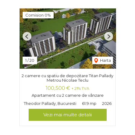
Comision 0%
Previous
Next
1
/
20
Harta
2 camere cu spatiu de depozitare Titan Pallady
Metrou Nicolae Teclu
100,500 €
+ 21% TVA
Apartament cu 2 camere de vânzare
Theodor Pallady, Bucuresti
61.9 mp
2026
Vezi mai multe detalii