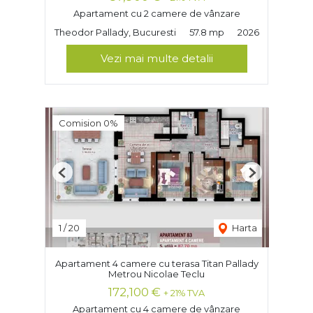
Apartament cu 2 camere de vânzare
Theodor Pallady, Bucuresti
57.8 mp
2026
Vezi mai multe detalii
Comision 0%
Previous
Next
1
/
20
Harta
Apartament 4 camere cu terasa Titan Pallady
Metrou Nicolae Teclu
172,100 €
+ 21% TVA
Apartament cu 4 camere de vânzare