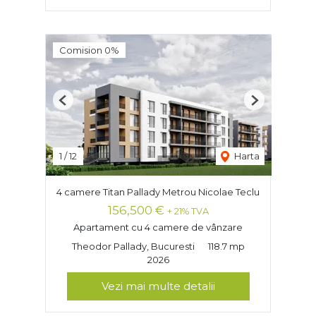
Comision 0%
Previous
Next
1
/
12
Harta
4 camere Titan Pallady Metrou Nicolae Teclu
156,500 €
+ 21% TVA
Apartament cu 4 camere de vânzare
Theodor Pallady, Bucuresti
118.7 mp
2026
Vezi mai multe detalii