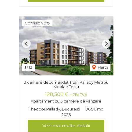
Comision 0%
Previous
Next
1
/
12
Harta
3 camere decomandat Titan Pallady Metrou
Nicolae Teclu
128,500 €
+ 21% TVA
Apartament cu 3 camere de vânzare
Theodor Pallady, Bucuresti
96.96 mp
2026
Vezi mai multe detalii