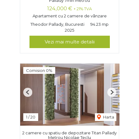
Pallady 7min Metrou
124,000 €
+ 21% TVA
Apartament cu 2 camere de vânzare
Theodor Pallady, Bucuresti
94.23 mp
2025
Vezi mai multe detalii
Comision 0%
Previous
Next
1
/
20
Harta
2 camere cu spatiu de depozitare Titan Pallady
Metrou Nicolae Teclu