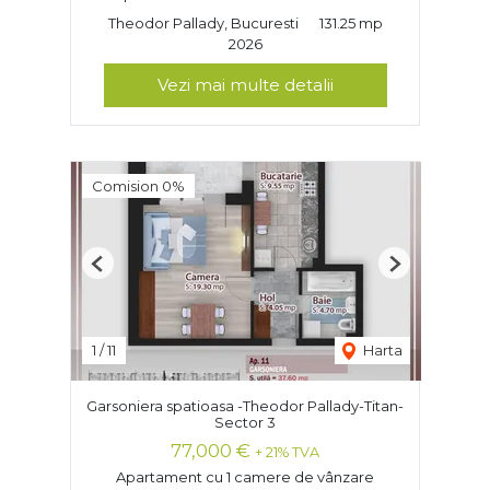
Theodor Pallady, Bucuresti
131.25 mp
2026
Vezi mai multe detalii
Comision 0%
Previous
Next
1
/
11
Harta
Garsoniera spatioasa -Theodor Pallady-Titan-
Sector 3
77,000 €
+ 21% TVA
Apartament cu 1 camere de vânzare