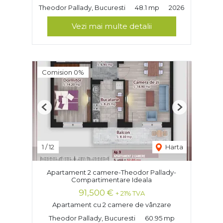
Theodor Pallady, Bucuresti
48.1 mp
2026
Vezi mai multe detalii
Comision 0%
Previous
Next
1
/
12
Harta
Apartament 2 camere-Theodor Pallady-
Compartimentare Ideala
91,500 €
+ 21% TVA
Apartament cu 2 camere de vânzare
Theodor Pallady, Bucuresti
60.95 mp