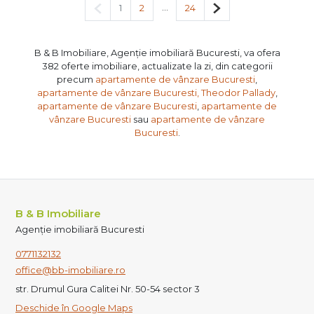
Pagina anterioară
...
Pagina următoare
1
2
24
B & B Imobiliare, Agenție imobiliară Bucuresti, va ofera
382 oferte imobiliare, actualizate la zi, din categorii
precum
apartamente de vânzare Bucuresti
,
apartamente de vânzare Bucuresti, Theodor Pallady
,
apartamente de vânzare Bucuresti
,
apartamente de
vânzare Bucuresti
sau
apartamente de vânzare
Bucuresti
.
B & B Imobiliare
Agenție imobiliară Bucuresti
0771132132
office@bb-imobiliare.ro
str. Drumul Gura Calitei Nr. 50-54 sector 3
Deschide în Google Maps