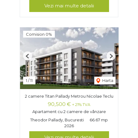
Vezi mai multe detalii
Comision 0%
Previous
Next
1
/
11
Harta
2 camere Titan Pallady Metrou Nicolae Teclu
90,500 €
+ 21% TVA
Apartament cu 2 camere de vânzare
Theodor Pallady, Bucuresti
66.67 mp
2026
Vezi mai multe detalii