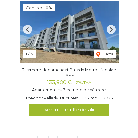
Comision 0%
Previous
Next
1
/
17
Harta
3 camere decomandat Pallady Metrou Nicolae
Teclu
133,900 €
+ 21% TVA
Apartament cu 3 camere de vânzare
Theodor Pallady, Bucuresti
92 mp
2026
Vezi mai multe detalii