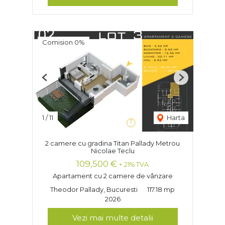
Comision 0%
Previous
Next
1
/
11
Harta
2 camere cu gradina Titan Pallady Metrou
Nicolae Teclu
109,500 €
+ 21% TVA
Apartament cu 2 camere de vânzare
Theodor Pallady, Bucuresti
117.18 mp
2026
Vezi mai multe detalii