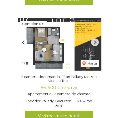
Comision 0%
Previous
Next
1
/
11
Harta
2 camere decomandat Titan Pallady Metrou
Nicolae Teclu
94,500 €
+ 21% TVA
Apartament cu 2 camere de vânzare
Theodor Pallady, Bucuresti
69.32 mp
2026
Vezi mai multe detalii