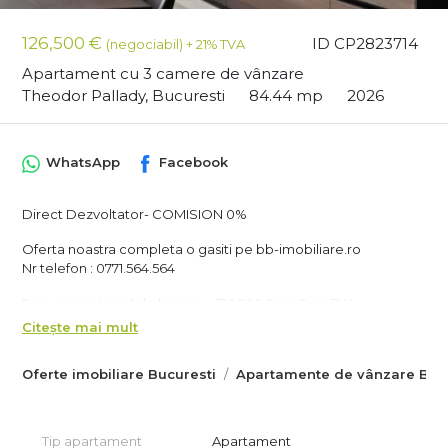
126,500 €
ID CP2823714
(negociabil) + 21% TVA
Apartament cu 3 camere de vânzare
Theodor Pallady, Bucuresti
84.44 mp
2026
WhatsApp
Facebook
Direct Dezvoltator- COMISION 0%
Oferta noastra completa o gasiti pe bb-imobiliare.ro
Nr telefon : 0771.564.564
Pret promotional de lansare - 126.500 Euro Fara TVA.
Citește mai mult
Apartamentul face parte dintr- un complex super premium de
6 blocuri cu numeroase facilitati : pista alergare ,parc ,spatii
Oferte imobiliare Bucuresti
Apartamente de vânzare Bucu
verzi si comerciale.
In proximitate gasim scoli , gradinite ,Parcul Teilor , marile
centre comerciale ale cartierului Titan: Auchan Titan, Iris Mall,
Metro, Auchan Pallady, Jumbo, JYSK, Decthalon, Dedeman si
Tip apartament
Apartament