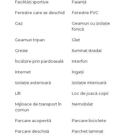
Facilități sportive
Faianță
Ferestre care se deschid
Ferestre PVC
Gaz
Geamuri cu izolație
fonică
Geamuri tripan
Glet
Gresie
Iluminat stradal
Încălzire prin pardoseală
Interfon
Internet
Irigații
Izolație exterioară
Izolație interioară
Lift
Loc de joacă copii
Mijloace de transport în
Nemobilat
comun
Parcare acoperită
Parcare biciclete
Parcare deschisă
Parchet laminat