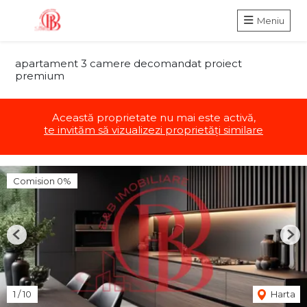
Meniu
apartament 3 camere decomandat proiect
premium
Această proprietate nu mai este activă,
te invităm să vizualizezi proprietăți similare
Comision 0%
Previous
Nex
1
/
10
Harta