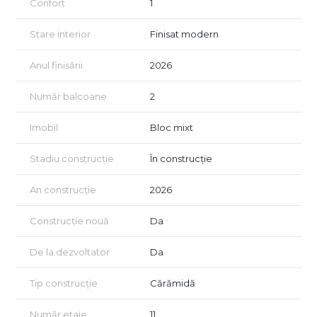
Confort
1
Stare interior
Finisat modern
Anul finisării
2026
Număr balcoane
2
Imobil
Bloc mixt
Stadiu construcție
În construcție
An construcție
2026
Construcție nouă
Da
De la dezvoltator
Da
Tip construcție
Cărămidă
Număr etaje
11