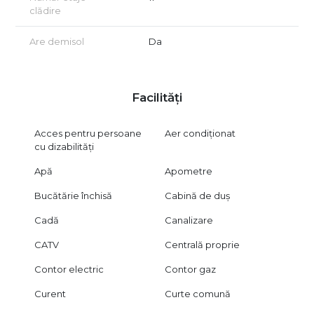
clădire
Are demisol
Da
Facilități
Acces pentru persoane
Aer condiționat
cu dizabilități
Apă
Apometre
Bucătărie închisă
Cabină de duș
Cadă
Canalizare
CATV
Centrală proprie
Contor electric
Contor gaz
Curent
Curte comună