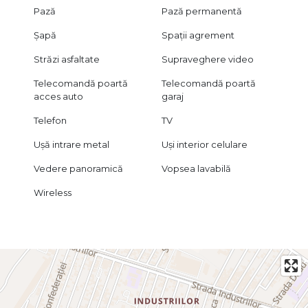
Pază
Pază permanentă
Șapă
Spații agrement
Străzi asfaltate
Supraveghere video
Telecomandă poartă
Telecomandă poartă
acces auto
garaj
Telefon
TV
Ușă intrare metal
Uși interior celulare
Vedere panoramică
Vopsea lavabilă
Wireless