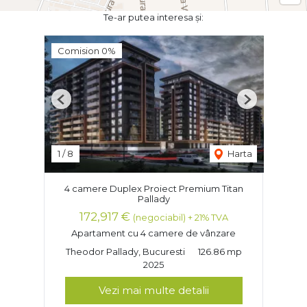
Te-ar putea interesa și:
Comision 0%
Previous
Next
1
/
8
Harta
4 camere Duplex Proiect Premium Titan
Pallady
172,917 €
(negociabil) + 21% TVA
Apartament cu 4 camere de vânzare
Theodor Pallady, Bucuresti
126.86 mp
2025
Vezi mai multe detalii