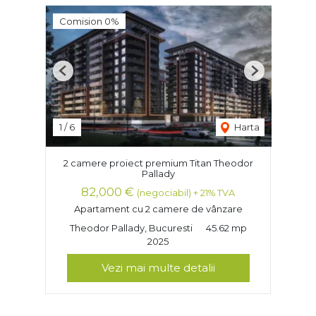
Comision 0%
Previous
Next
1
/
6
Harta
2 camere proiect premium Titan Theodor
Pallady
82,000 €
(negociabil) + 21% TVA
Apartament cu 2 camere de vânzare
Theodor Pallady, Bucuresti
45.62 mp
2025
Vezi mai multe detalii