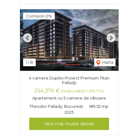
Comision 0%
Previous
Next
1
/
8
Harta
4 camere Duplex Proiect Premium Titan
Pallady
254,376 €
(negociabil) + 21% TVA
Apartament cu 5 camere de vânzare
Theodor Pallady, Bucuresti
189.52 mp
2025
Vezi mai multe detalii