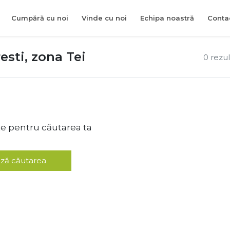
Cumpără cu noi
Vinde cu noi
Echipa noastră
Conta
sti, zona Tei
0 rezu
te pentru căutarea ta
ză căutarea