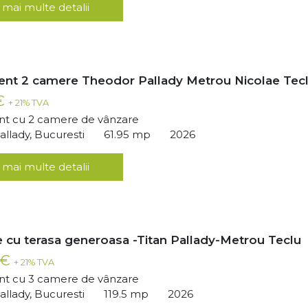
 mai multe detalii
nt 2 camere Theodor Pallady Metrou Nicolae Tec
 €
+ 21% TVA
t cu 2 camere de vânzare
llady, Bucuresti
61.95 mp
2026
 mai multe detalii
 cu terasa generoasa -Titan Pallady-Metrou Teclu
 €
+ 21% TVA
t cu 3 camere de vânzare
llady, Bucuresti
119.5 mp
2026