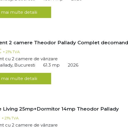
 mai multe detalii
ent 2 camere Theodor Pallady Complet decomand
€
+ 21% TVA
t cu 2 camere de vânzare
llady, Bucuresti
61.3 mp
2026
 mai multe detalii
 Living 25mp+Dormitor 14mp Theodor Pallady
€
+ 21% TVA
t cu 2 camere de vânzare