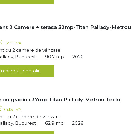
nt 2 Camere + terasa 32mp-Titan Pallady-Metrou
 €
+ 21% TVA
t cu 2 camere de vânzare
llady, Bucuresti
90.7 mp
2026
 mai multe detalii
 cu gradina 37mp-Titan Pallady-Metrou Teclu
 €
+ 21% TVA
t cu 2 camere de vânzare
llady, Bucuresti
62.9 mp
2026