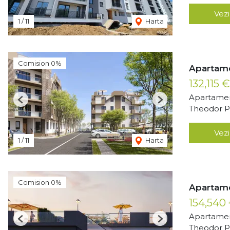
Vezi
1
/
11
Harta
Comision 0%
Apartame
132,115 
Apartamen
Previous
Next
Theodor Pa
Vezi
1
/
11
Harta
Comision 0%
Apartame
154,540
Apartamen
Previous
Next
Theodor Pa