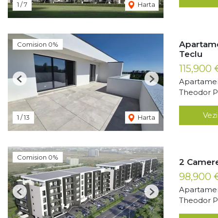
1
/
7
Harta
Apartame
Comision 0%
Teclu
115,900
Apartamen
Previous
Next
Theodor Pa
Vezi
1
/
13
Harta
Comision 0%
2 Camere
98,900
Apartamen
Previous
Next
Theodor Pa