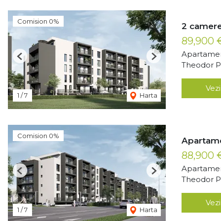
Comision 0%
2 camere
89,900
Apartamen
Previous
Next
Theodor Pa
Vezi
1
/
7
Harta
Comision 0%
Apartame
88,900
Apartamen
Previous
Next
Theodor Pa
Vezi
1
/
7
Harta