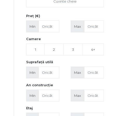
Preț (€)
Min
Max
Camere
1
2
3
4+
Suprafață utilă
Min
Max
An construcție
Min
Max
Etaj