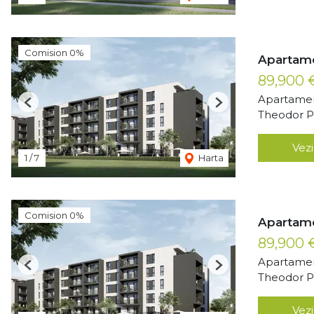
Comision 0%
Apartame
89,900
Apartamen
Previous
Next
Theodor Pa
Vezi
1
/
7
Harta
Comision 0%
Apartame
89,900
Apartamen
Previous
Next
Theodor Pa
Vezi