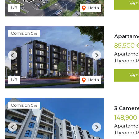
Vezi
1
/
7
Harta
Comision 0%
Apartame
89,900
Apartamen
Previous
Next
Theodor Pa
Vezi
1
/
7
Harta
Comision 0%
3 Camere
148,900
Apartamen
Previous
Next
Theodor Pa