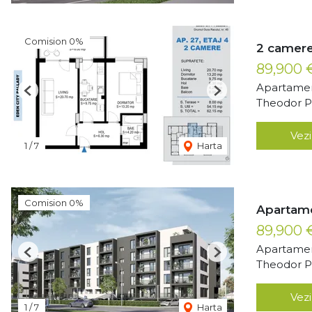
Comision 0%
2 camere
89,900
Apartamen
Previous
Next
Theodor Pa
Vezi
1
/
7
Harta
Comision 0%
Apartame
89,900
Apartamen
Previous
Next
Theodor Pa
Vezi
1
/
7
Harta