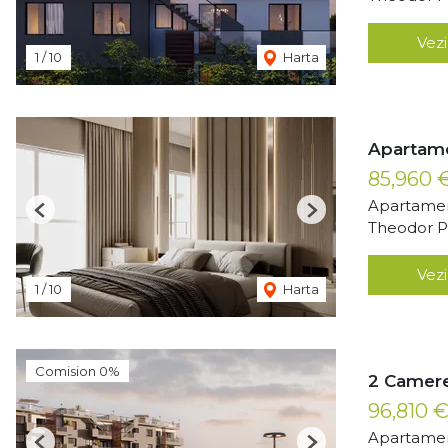
Vezi
1
/
10
Harta
Apartam
85,960 
Apartamen
Previous
Next
Theodor Pa
Vezi
1
/
10
Harta
Comision 0%
2 Camere
96,810 
Apartamen