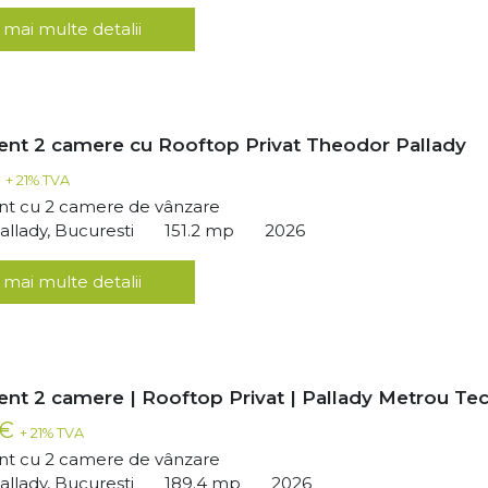
 mai multe detalii
nt 2 camere cu Rooftop Privat Theodor Pallady
€
+ 21% TVA
t cu 2 camere de vânzare
llady, Bucuresti
151.2 mp
2026
 mai multe detalii
nt 2 camere | Rooftop Privat | Pallady Metrou Tec
 €
+ 21% TVA
t cu 2 camere de vânzare
llady, Bucuresti
189.4 mp
2026