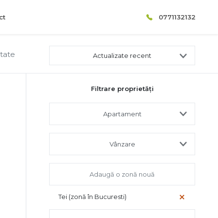
ct
0771132132
ltate
Actualizate recent
Filtrare proprietăți
Apartament
Vânzare
Tei (zonă în Bucuresti)