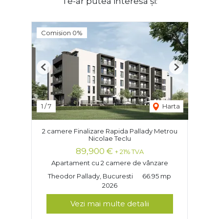
Te-ar putea interesa și:
Comision 0%
Previous
Next
1
/
7
Harta
2 camere Finalizare Rapida Pallady Metrou
Nicolae Teclu
89,900 €
+ 21% TVA
Apartament cu 2 camere de vânzare
Theodor Pallady, Bucuresti
66.95 mp
2026
Vezi mai multe detalii