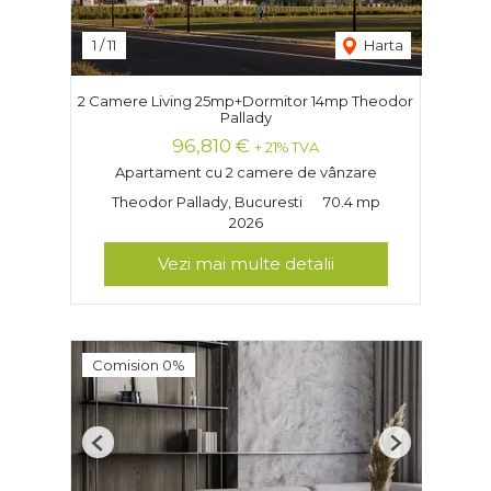
1
/
11
Harta
2 Camere Living 25mp+Dormitor 14mp Theodor
Pallady
96,810 €
+ 21% TVA
Apartament cu 2 camere de vânzare
Theodor Pallady, Bucuresti
70.4 mp
2026
Vezi mai multe detalii
Comision 0%
Previous
Next