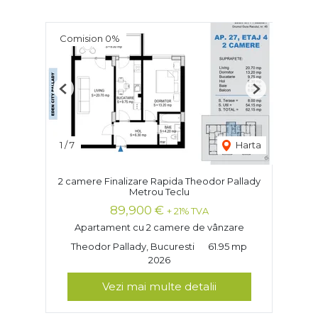
Comision 0%
Previous
Next
1
/
7
Harta
2 camere Finalizare Rapida Theodor Pallady
Metrou Teclu
89,900 €
+ 21% TVA
Apartament cu 2 camere de vânzare
Theodor Pallady, Bucuresti
61.95 mp
2026
Vezi mai multe detalii