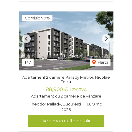
Comision 0%
Previous
Next
1
/
7
Harta
Apartament 2 camere Pallady Metrou Nicolae
Teclu
88,900 €
+ 21% TVA
Apartament cu 2 camere de vânzare
Theodor Pallady, Bucuresti
60.9 mp
2026
Vezi mai multe detalii