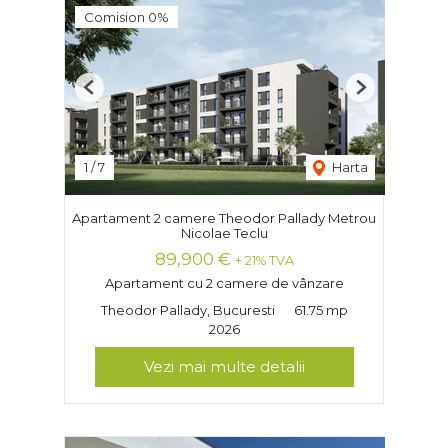
Comision 0%
Previous
Next
1
/
7
Harta
Apartament 2 camere Theodor Pallady Metrou
Nicolae Teclu
89,900 €
+ 21% TVA
Apartament cu 2 camere de vânzare
Theodor Pallady, Bucuresti
61.75 mp
2026
Vezi mai multe detalii