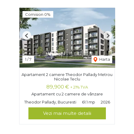
Comision 0%
Previous
Next
1
/
7
Harta
Apartament 2 camere Theodor Pallady Metrou
Nicolae Teclu
89,900 €
+ 21% TVA
Apartament cu 2 camere de vânzare
Theodor Pallady, Bucuresti
61.1 mp
2026
Vezi mai multe detalii