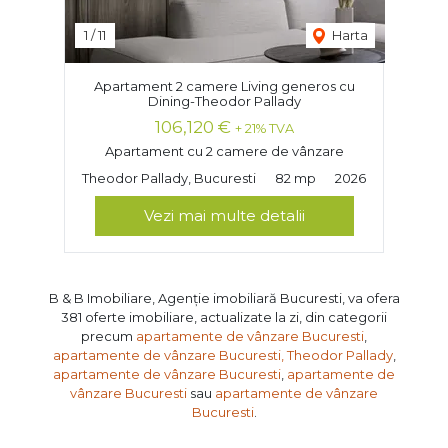
1
/
11
Harta
Apartament 2 camere Living generos cu
Dining-Theodor Pallady
106,120 €
+ 21% TVA
Apartament cu 2 camere de vânzare
Theodor Pallady, Bucuresti
82 mp
2026
Vezi mai multe detalii
B & B Imobiliare, Agenție imobiliară Bucuresti, va ofera
381 oferte imobiliare, actualizate la zi, din categorii
precum
apartamente de vânzare Bucuresti
,
apartamente de vânzare Bucuresti, Theodor Pallady
,
apartamente de vânzare Bucuresti
,
apartamente de
vânzare Bucuresti
sau
apartamente de vânzare
Bucuresti
.