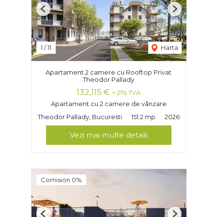
Previous
Next
1
/
11
Harta
Apartament 2 camere cu Rooftop Privat
Theodor Pallady
132,115 €
+ 21% TVA
Apartament cu 2 camere de vânzare
Theodor Pallady, Bucuresti
151.2 mp
2026
Vezi mai multe detalii
Comision 0%