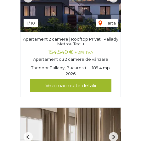
Previous
Next
1
/
10
Harta
Apartament 2 camere | Rooftop Privat | Pallady
Metrou Teclu
154,540 €
+ 21% TVA
Apartament cu 2 camere de vânzare
Theodor Pallady, Bucuresti
189.4 mp
2026
Vezi mai multe detalii
Previous
Next