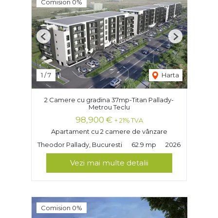
Comision 0%
Previous
Next
1
/
7
Harta
2 Camere cu gradina 37mp-Titan Pallady-
Metrou Teclu
98,900 €
+ 21% TVA
Apartament cu 2 camere de vânzare
Theodor Pallady, Bucuresti
62.9 mp
2026
Vezi mai multe detalii
Comision 0%