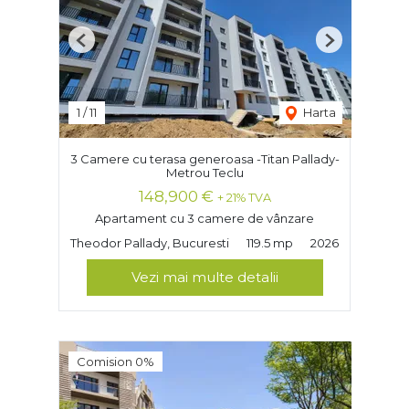
Previous
Next
1
/
11
Harta
3 Camere cu terasa generoasa -Titan Pallady-
Metrou Teclu
148,900 €
+ 21% TVA
Apartament cu 3 camere de vânzare
Theodor Pallady, Bucuresti
119.5 mp
2026
Vezi mai multe detalii
Comision 0%