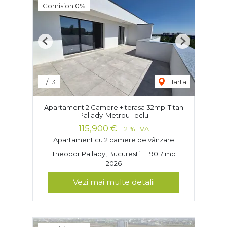
Comision 0%
Previous
Next
1
/
13
Harta
Apartament 2 Camere + terasa 32mp-Titan
Pallady-Metrou Teclu
115,900 €
+ 21% TVA
Apartament cu 2 camere de vânzare
Theodor Pallady, Bucuresti
90.7 mp
2026
Vezi mai multe detalii