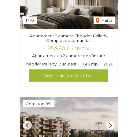
1
/
10
Harta
Apartament 2 camere Theodor Pallady
Complet decomandat
85,960 €
+ 21% TVA
Apartament cu 2 camere de vânzare
Theodor Pallady, Bucuresti
61.3 mp
2026
Vezi mai multe detalii
Comision 0%
Previous
Next