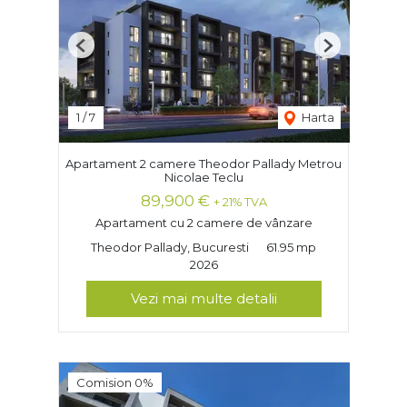
Previous
Next
1
/
7
Harta
Apartament 2 camere Theodor Pallady Metrou
Nicolae Teclu
89,900 €
+ 21% TVA
Apartament cu 2 camere de vânzare
Theodor Pallady, Bucuresti
61.95 mp
2026
Vezi mai multe detalii
Comision 0%