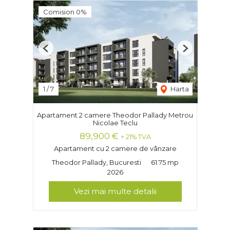
Comision 0%
Previous
Next
1
/
7
Harta
Apartament 2 camere Theodor Pallady Metrou
Nicolae Teclu
89,900 €
+ 21% TVA
Apartament cu 2 camere de vânzare
Theodor Pallady, Bucuresti
61.75 mp
2026
Vezi mai multe detalii