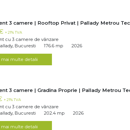
nt 3 camere | Rooftop Privat | Pallady Metrou Tec
 €
+ 21% TVA
t cu 3 camere de vânzare
llady, Bucuresti
176.6 mp
2026
 mai multe detalii
nt 3 camere | Gradina Proprie | Pallady Metrou Te
 €
+ 21% TVA
t cu 3 camere de vânzare
llady, Bucuresti
202.4 mp
2026
 mai multe detalii