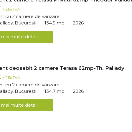
€
+ 21% TVA
t cu 2 camere de vânzare
llady, Bucuresti
134.5 mp
2026
 mai multe detalii
nt deosebit 2 camere Terasa 62mp-Th. Pallady
€
+ 21% TVA
t cu 2 camere de vânzare
llady, Bucuresti
134.7 mp
2026
 mai multe detalii