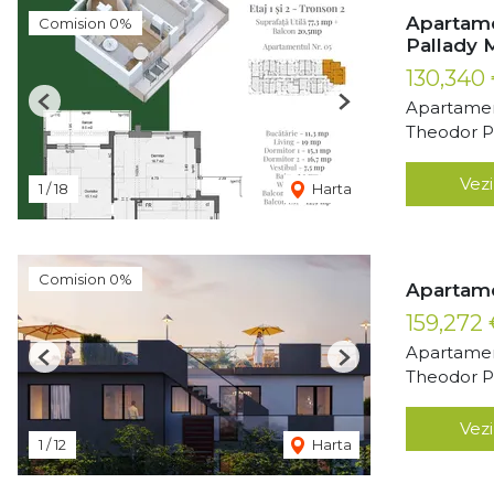
Apartame
Comision 0%
Pallady 
130,340
Apartamen
Previous
Next
Theodor Pa
Vezi
1
/
18
Harta
Comision 0%
Apartame
159,272
Apartamen
Previous
Next
Theodor Pa
Vezi
1
/
12
Harta