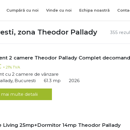
Cumpără cu noi
Vinde cu noi
Echipa noastră
Conta
esti, zona Theodor Pallady
355 rezu
ent 2 camere Theodor Pallady Complet decomand
€
+ 21% TVA
t cu 2 camere de vânzare
llady, Bucuresti
61.3 mp
2026
 mai multe detalii
 Living 25mp+Dormitor 14mp Theodor Pallady