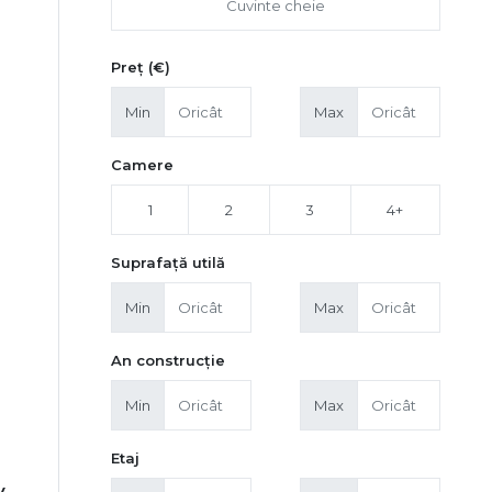
Preț (€)
Min
Max
Camere
1
2
3
4+
Suprafață utilă
Min
Max
An construcție
Min
Max
Etaj
y