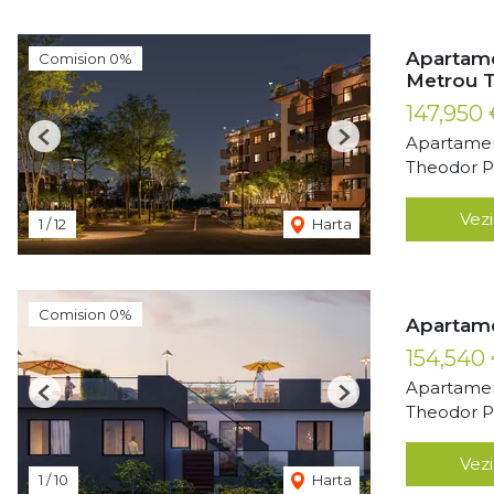
Apartame
Comision 0%
Metrou T
147,950
Apartamen
Previous
Next
Theodor Pa
Vezi
1
/
12
Harta
Comision 0%
Apartame
154,540
Apartamen
Previous
Next
Theodor Pa
Vezi
1
/
10
Harta