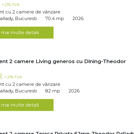
€
+ 21% TVA
t cu 2 camere de vânzare
llady, Bucuresti
70.4 mp
2026
 mai multe detalii
nt 2 camere Living generos cu Dining-Theodor
 €
+ 21% TVA
t cu 2 camere de vânzare
llady, Bucuresti
82 mp
2026
 mai multe detalii
nt 2 camere Terasa Privata 62mp-Theodor Pallad