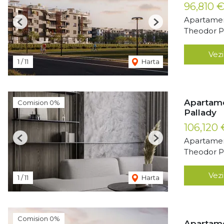
96,810 
Apartamen
Previous
Next
Theodor Pa
Vezi
1
/
11
Harta
Apartame
Comision 0%
Pallady
106,120
Apartamen
Previous
Next
Theodor Pa
Vezi
1
/
11
Harta
Comision 0%
Apartame