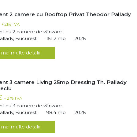
nt 2 camere cu Rooftop Privat Theodor Pallady
€
+ 21% TVA
t cu 2 camere de vânzare
llady, Bucuresti
151.2 mp
2026
 mai multe detalii
nt 3 camere Living 25mp Dressing Th. Pallady
eclu
 €
+ 21% TVA
t cu 3 camere de vânzare
llady, Bucuresti
98.4 mp
2026
 mai multe detalii