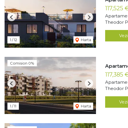
117,525 
Apartamen
Previous
Next
Theodor Pa
Vezi
1
/
12
Harta
Comision 0%
Apartame
117,385 
Apartamen
Previous
Next
Theodor Pa
Vezi
1
/
11
Harta