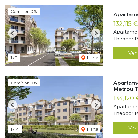
Comision 0%
Apartame
132,115 
Apartamen
Previous
Next
Theodor Pa
Vezi
1
/
11
Harta
Apartame
Comision 0%
Metrou T
134,120
Apartamen
Previous
Next
Theodor Pa
Vezi
1
/
14
Harta