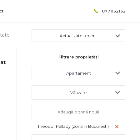
ct
0771132132
ltate
Actualizate recent
Filtrare proprietăți
at
Apartament
Vânzare
Theodor Pallady (zonă în Bucuresti)