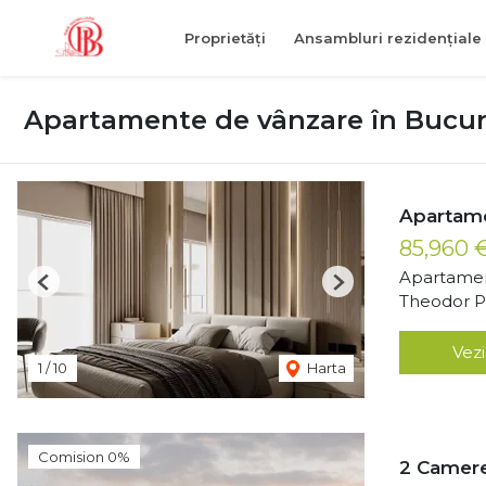
Proprietăți
Ansambluri rezidențiale
Apartamente de vânzare în Bucur
Apartam
85,960 
Apartamen
Previous
Next
Theodor Pa
Vezi
1
/
10
Harta
Comision 0%
2 Camere