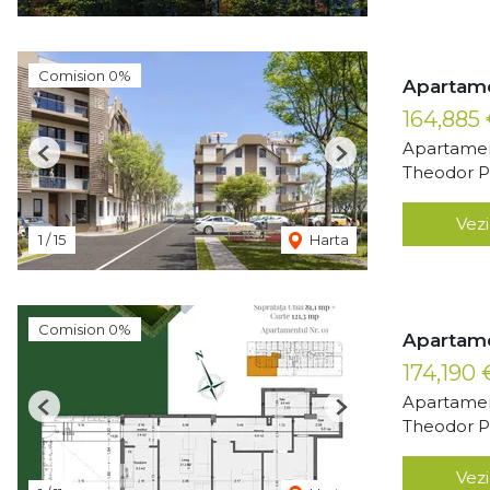
Comision 0%
Apartame
164,885
Apartamen
Previous
Next
Theodor Pa
Vezi
1
/
15
Harta
Comision 0%
Apartame
174,190
Apartamen
Previous
Next
Theodor Pa
Vezi