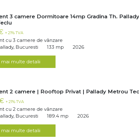
nt 3 camere Dormitoare 14mp Gradina Th. Pallad
eclu
 €
+ 21% TVA
t cu 3 camere de vânzare
llady, Bucuresti
133 mp
2026
 mai multe detalii
nt 2 camere | Rooftop Privat | Pallady Metrou Tec
 €
+ 21% TVA
t cu 2 camere de vânzare
llady, Bucuresti
189.4 mp
2026
 mai multe detalii