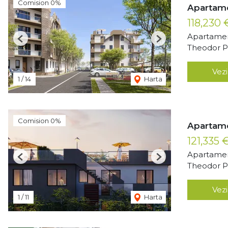
Comision 0%
Apartame
118,230
Apartamen
Previous
Next
Theodor Pa
Vezi
1
/
14
Harta
Comision 0%
Apartame
121,335 
Apartamen
Previous
Next
Theodor Pa
Vezi
1
/
11
Harta