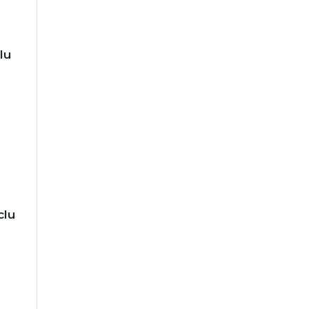
lu
clu