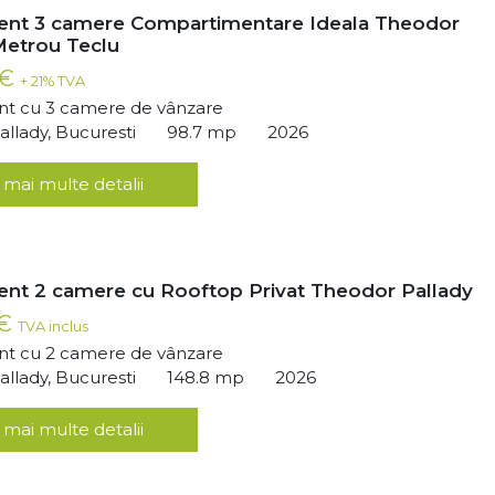
nt 3 camere Compartimentare Ideala Theodor
Metrou Teclu
 €
+ 21% TVA
t cu 3 camere de vânzare
llady, Bucuresti
98.7 mp
2026
 mai multe detalii
nt 2 camere cu Rooftop Privat Theodor Pallady
 €
TVA inclus
t cu 2 camere de vânzare
llady, Bucuresti
148.8 mp
2026
 mai multe detalii