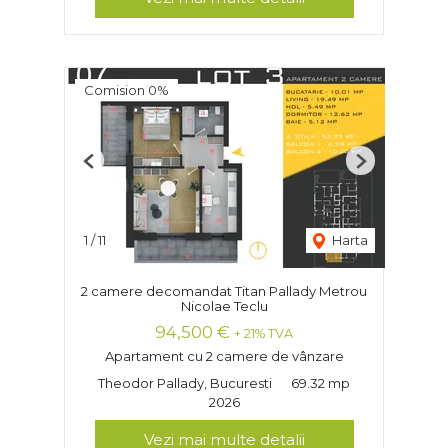
Comision 0%
Previous
Next
1
/
11
Harta
2 camere decomandat Titan Pallady Metrou
Nicolae Teclu
94,500 €
+ 21% TVA
Apartament cu 2 camere de vânzare
Theodor Pallady, Bucuresti
69.32 mp
2026
Vezi mai multe detalii