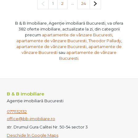
Pagina anterioară
...
Pagina următoare
1
2
24
B & B Imobiliare, Agenție imobiliară Bucuresti, va ofera
382 oferte imobiliare, actualizate la zi, din categorii
precum
apartamente de vânzare Bucuresti
,
apartamente de vânzare Bucuresti, Theodor Pallady
,
apartamente de vânzare Bucuresti
,
apartamente de
vânzare Bucuresti
sau
apartamente de vânzare
Bucuresti
.
B & B Imobiliare
Agenție imobiliară Bucuresti
0771132132
office@bb-imobiliare.ro
str. Drumul Gura Calitei Nr. 50-54 sector 3
Deschide în Google Maps