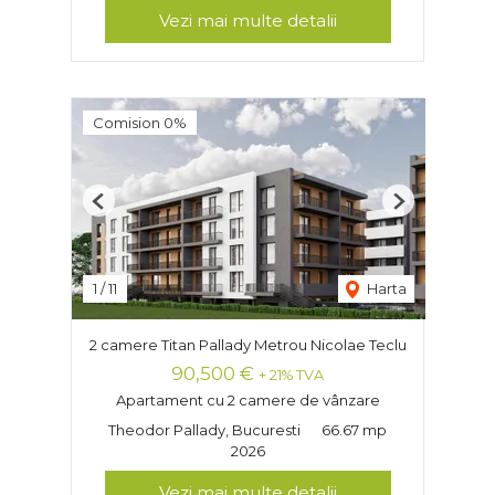
Vezi mai multe detalii
Comision 0%
Previous
Next
1
/
11
Harta
2 camere Titan Pallady Metrou Nicolae Teclu
90,500 €
+ 21% TVA
Apartament cu 2 camere de vânzare
Theodor Pallady, Bucuresti
66.67 mp
2026
Vezi mai multe detalii