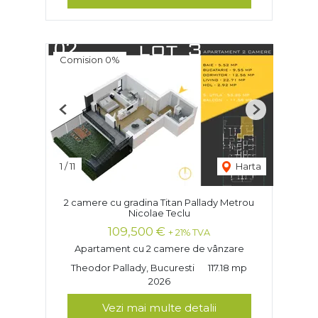
Comision 0%
Previous
Next
1
/
11
Harta
2 camere cu gradina Titan Pallady Metrou
Nicolae Teclu
109,500 €
+ 21% TVA
Apartament cu 2 camere de vânzare
Theodor Pallady, Bucuresti
117.18 mp
2026
Vezi mai multe detalii