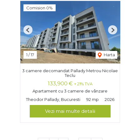
Comision 0%
Previous
Next
1
/
17
Harta
3 camere decomandat Pallady Metrou Nicolae
Teclu
133,900 €
+ 21% TVA
Apartament cu 3 camere de vânzare
Theodor Pallady, Bucuresti
92 mp
2026
Vezi mai multe detalii