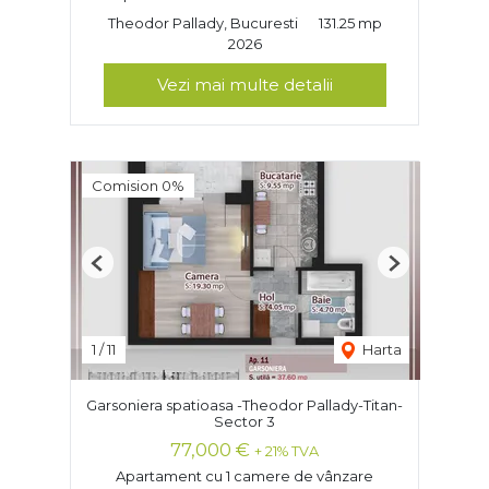
Theodor Pallady, Bucuresti
131.25 mp
2026
Vezi mai multe detalii
Comision 0%
Previous
Next
1
/
11
Harta
Garsoniera spatioasa -Theodor Pallady-Titan-
Sector 3
77,000 €
+ 21% TVA
Apartament cu 1 camere de vânzare