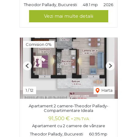
Theodor Pallady, Bucuresti
48.1 mp
2026
Vezi mai multe detalii
Comision 0%
Previous
Next
1
/
12
Harta
Apartament 2 camere-Theodor Pallady-
Compartimentare Ideala
91,500 €
+ 21% TVA
Apartament cu 2 camere de vânzare
Theodor Pallady, Bucuresti
60.95 mp