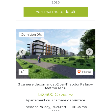
2026
Vezi mai multe detalii
Comision 0%
Previous
Next
1
/
11
Harta
3 camere decomandat-2 bai-Theodor Pallady-
Metrou Teclu
132,600 €
+ 21% TVA
Apartament cu 3 camere de vânzare
Theodor Pallady, Bucuresti
88.35 mp