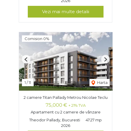
2026
Vezi mai multe detalii
Comision 0%
Previous
Next
1
/
11
Harta
2 camere Titan Pallady Metrou Nicolae Teclu
75,000 €
+ 21% TVA
Apartament cu 2 camere de vânzare
Theodor Pallady, Bucuresti
47.27 mp
2026