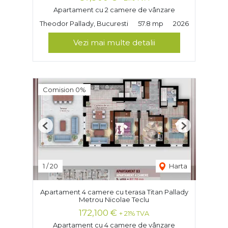
Apartament cu 2 camere de vânzare
Theodor Pallady, Bucuresti
57.8 mp
2026
Vezi mai multe detalii
Comision 0%
Previous
Next
1
/
20
Harta
Apartament 4 camere cu terasa Titan Pallady
Metrou Nicolae Teclu
172,100 €
+ 21% TVA
Apartament cu 4 camere de vânzare