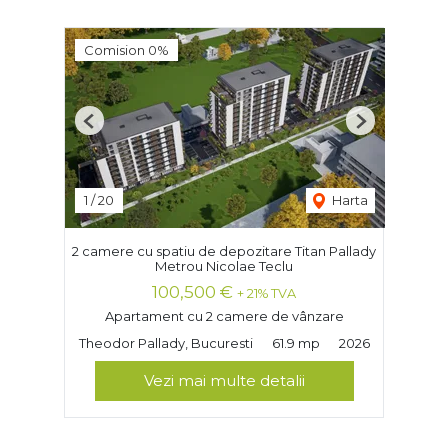
Comision 0%
Previous
Next
1
/
20
Harta
2 camere cu spatiu de depozitare Titan Pallady
Metrou Nicolae Teclu
100,500 €
+ 21% TVA
Apartament cu 2 camere de vânzare
Theodor Pallady, Bucuresti
61.9 mp
2026
Vezi mai multe detalii