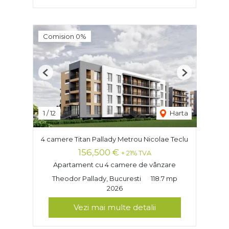
Comision 0%
Previous
Next
1
/
12
Harta
4 camere Titan Pallady Metrou Nicolae Teclu
156,500 €
+ 21% TVA
Apartament cu 4 camere de vânzare
Theodor Pallady, Bucuresti
118.7 mp
2026
Vezi mai multe detalii