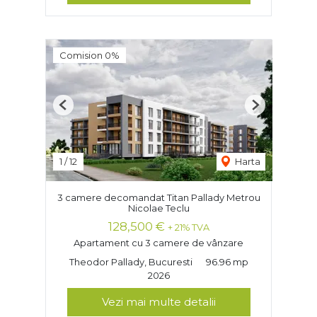
Comision 0%
Previous
Next
1
/
12
Harta
3 camere decomandat Titan Pallady Metrou
Nicolae Teclu
128,500 €
+ 21% TVA
Apartament cu 3 camere de vânzare
Theodor Pallady, Bucuresti
96.96 mp
2026
Vezi mai multe detalii