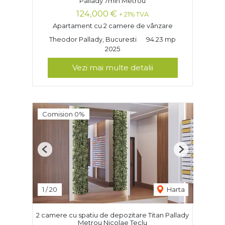
Pallady 7min Metrou
124,000 €
+ 21% TVA
Apartament cu 2 camere de vânzare
Theodor Pallady, Bucuresti
94.23 mp
2025
Vezi mai multe detalii
Comision 0%
Previous
Next
1
/
20
Harta
2 camere cu spatiu de depozitare Titan Pallady
Metrou Nicolae Teclu