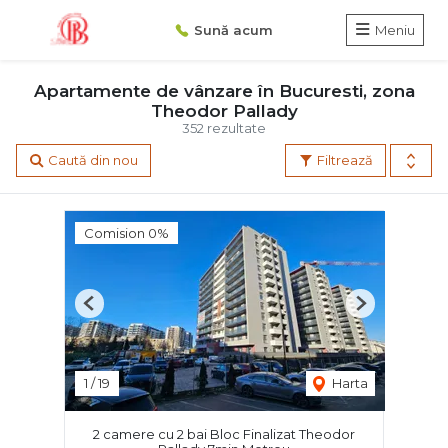
Sună acum
Meniu
Apartamente de vânzare în Bucuresti, zona
Theodor Pallady
352 rezultate
Caută din nou
Filtrează
Comision 0%
Previous
Next
1
/
19
Harta
2 camere cu 2 bai Bloc Finalizat Theodor