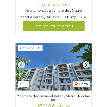
100,500 €
+ 21% TVA
Apartament cu 2 camere de vânzare
Theodor Pallady, Bucuresti
61.9 mp
2026
Vezi mai multe detalii
Comision 0%
Previous
Next
1
/
18
Harta
2 camere decomandat Pallady Metrou Nicolae
Teclu
87,900 €
+ 21% TVA