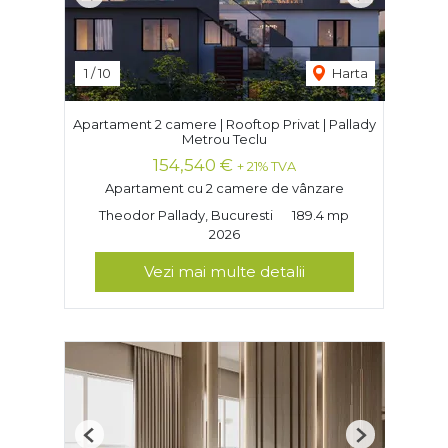
Previous
Next
1
/
10
Harta
Apartament 2 camere | Rooftop Privat | Pallady
Metrou Teclu
154,540 €
+ 21% TVA
Apartament cu 2 camere de vânzare
Theodor Pallady, Bucuresti
189.4 mp
2026
Vezi mai multe detalii
Previous
Next