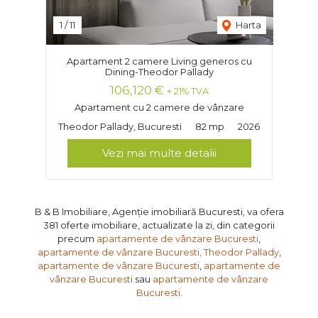
1
/
11
Harta
Apartament 2 camere Living generos cu
Dining-Theodor Pallady
106,120 €
+ 21% TVA
Apartament cu 2 camere de vânzare
Theodor Pallady, Bucuresti
82 mp
2026
Vezi mai multe detalii
B & B Imobiliare, Agenție imobiliară Bucuresti, va ofera
381 oferte imobiliare, actualizate la zi, din categorii
precum
apartamente de vânzare Bucuresti
,
apartamente de vânzare Bucuresti, Theodor Pallady
,
apartamente de vânzare Bucuresti
,
apartamente de
vânzare Bucuresti
sau
apartamente de vânzare
Bucuresti
.