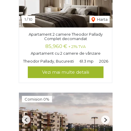
1
/
10
Harta
Apartament 2 camere Theodor Pallady
Complet decomandat
85,960 €
+ 21% TVA
Apartament cu 2 camere de vânzare
Theodor Pallady, Bucuresti
61.3 mp
2026
Vezi mai multe detalii
Comision 0%
Previous
Next