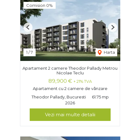
Comision 0%
Previous
Next
1
/
7
Harta
Apartament 2 camere Theodor Pallady Metrou
Nicolae Teclu
89,900 €
+ 21% TVA
Apartament cu 2 camere de vânzare
Theodor Pallady, Bucuresti
61.75 mp
2026
Vezi mai multe detalii