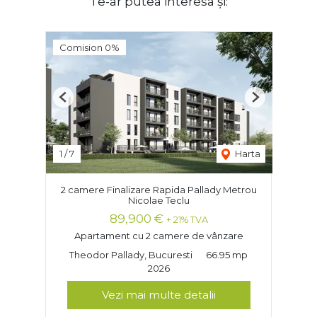
Te-ar putea interesa și:
Comision 0%
Previous
Next
1
/
7
Harta
2 camere Finalizare Rapida Pallady Metrou
Nicolae Teclu
89,900 €
+ 21% TVA
Apartament cu 2 camere de vânzare
Theodor Pallady, Bucuresti
66.95 mp
2026
Vezi mai multe detalii