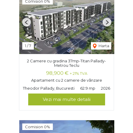
Comision 0%
Previous
Next
1
/
7
Harta
2 Camere cu gradina 37mp-Titan Pallady-
Metrou Teclu
98,900 €
+ 21% TVA
Apartament cu 2 camere de vânzare
Theodor Pallady, Bucuresti
62.9 mp
2026
Vezi mai multe detalii
Comision 0%