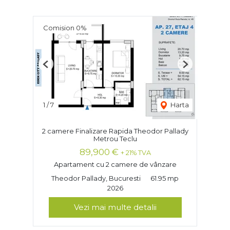
Comision 0%
Previous
Next
1
/
7
Harta
2 camere Finalizare Rapida Theodor Pallady
Metrou Teclu
89,900 €
+ 21% TVA
Apartament cu 2 camere de vânzare
Theodor Pallady, Bucuresti
61.95 mp
2026
Vezi mai multe detalii