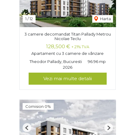
1
/
12
Harta
3 camere decomandat Titan Pallady Metrou
Nicolae Teclu
128,500 €
+ 21% TVA
Apartament cu 3 camere de vânzare
Theodor Pallady, Bucuresti
96.96 mp
2026
Vezi mai multe detalii
Comision 0%
Previous
Next