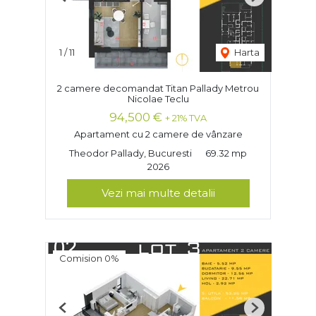
Previous
Next
1
/
11
Harta
2 camere decomandat Titan Pallady Metrou
Nicolae Teclu
94,500 €
+ 21% TVA
Apartament cu 2 camere de vânzare
Theodor Pallady, Bucuresti
69.32 mp
2026
Vezi mai multe detalii
Comision 0%
Previous
Next