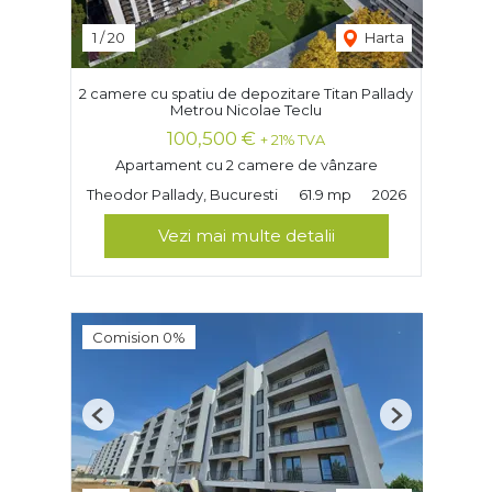
1
/
20
Harta
2 camere cu spatiu de depozitare Titan Pallady
Metrou Nicolae Teclu
100,500 €
+ 21% TVA
Apartament cu 2 camere de vânzare
Theodor Pallady, Bucuresti
61.9 mp
2026
Vezi mai multe detalii
Comision 0%
Previous
Next