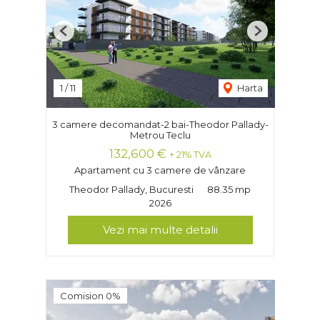
Previous
Next
1
/
11
Harta
3 camere decomandat-2 bai-Theodor Pallady-
Metrou Teclu
132,600 €
+ 21% TVA
Apartament cu 3 camere de vânzare
Theodor Pallady, Bucuresti
88.35 mp
2026
Vezi mai multe detalii
Comision 0%