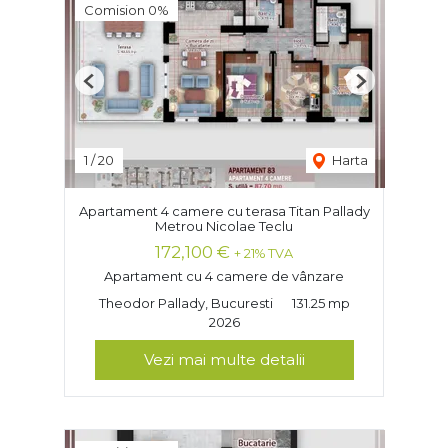
Comision 0%
Previous
Next
1
/
20
Harta
Apartament 4 camere cu terasa Titan Pallady
Metrou Nicolae Teclu
172,100 €
+ 21% TVA
Apartament cu 4 camere de vânzare
Theodor Pallady, Bucuresti
131.25 mp
2026
Vezi mai multe detalii