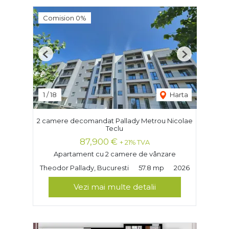
Comision 0%
Previous
Next
1
/
18
Harta
2 camere decomandat Pallady Metrou Nicolae
Teclu
87,900 €
+ 21% TVA
Apartament cu 2 camere de vânzare
Theodor Pallady, Bucuresti
57.8 mp
2026
Vezi mai multe detalii