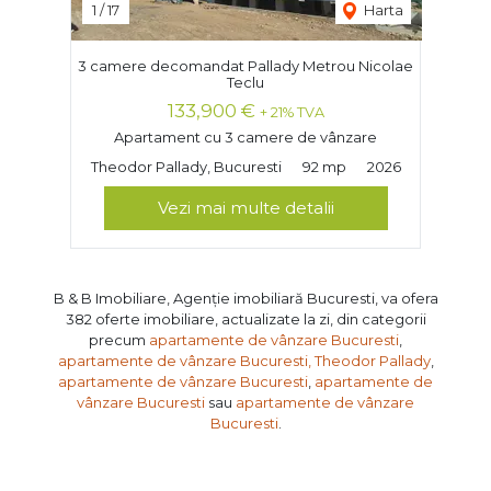
1
/
17
Harta
3 camere decomandat Pallady Metrou Nicolae
Teclu
133,900 €
+ 21% TVA
Apartament cu 3 camere de vânzare
Theodor Pallady, Bucuresti
92 mp
2026
Vezi mai multe detalii
B & B Imobiliare, Agenție imobiliară Bucuresti, va ofera
382 oferte imobiliare, actualizate la zi, din categorii
precum
apartamente de vânzare Bucuresti
,
apartamente de vânzare Bucuresti, Theodor Pallady
,
apartamente de vânzare Bucuresti
,
apartamente de
vânzare Bucuresti
sau
apartamente de vânzare
Bucuresti
.