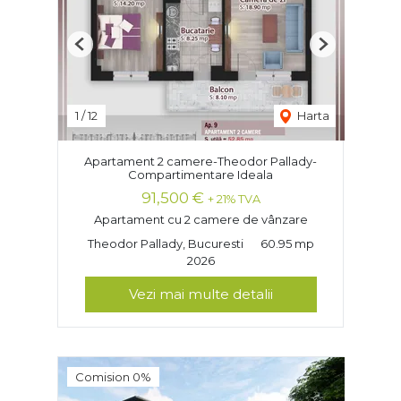
Previous
Next
1
/
12
Harta
Apartament 2 camere-Theodor Pallady-
Compartimentare Ideala
91,500 €
+ 21% TVA
Apartament cu 2 camere de vânzare
Theodor Pallady, Bucuresti
60.95 mp
2026
Vezi mai multe detalii
Comision 0%