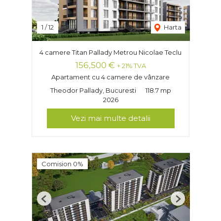
1
/
12
Harta
4 camere Titan Pallady Metrou Nicolae Teclu
156,500 €
+ 21% TVA
Apartament cu 4 camere de vânzare
Theodor Pallady, Bucuresti
118.7 mp
2026
Vezi mai multe detalii
Comision 0%
Previous
Next