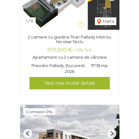
1
/
11
Harta
2 camere cu gradina Titan Pallady Metrou
Nicolae Teclu
109,500 €
+ 21% TVA
Apartament cu 2 camere de vânzare
Theodor Pallady, Bucuresti
117.18 mp
2026
Vezi mai multe detalii
Comision 0%
Previous
Next