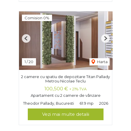
Comision 0%
Previous
Next
1
/
20
Harta
2 camere cu spatiu de depozitare Titan Pallady
Metrou Nicolae Teclu
100,500 €
+ 21% TVA
Apartament cu 2 camere de vânzare
Theodor Pallady, Bucuresti
61.9 mp
2026
Vezi mai multe detalii