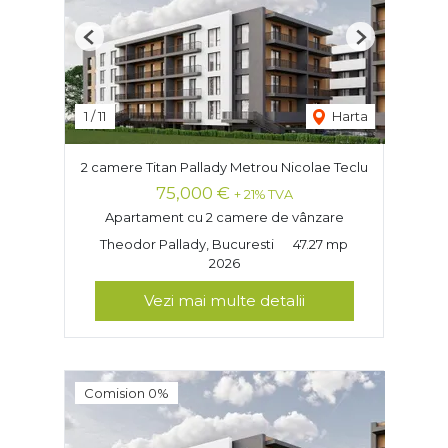
Previous
Next
1
/
11
Harta
2 camere Titan Pallady Metrou Nicolae Teclu
75,000 €
+ 21% TVA
Apartament cu 2 camere de vânzare
Theodor Pallady, Bucuresti
47.27 mp
2026
Vezi mai multe detalii
Comision 0%