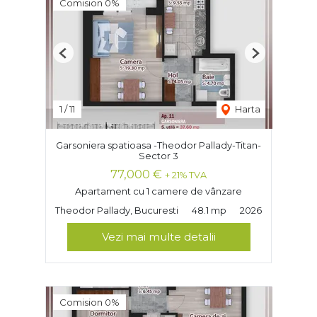
Comision 0%
Previous
Next
1
/
11
Harta
Garsoniera spatioasa -Theodor Pallady-Titan-
Sector 3
77,000 €
+ 21% TVA
Apartament cu 1 camere de vânzare
Theodor Pallady, Bucuresti
48.1 mp
2026
Vezi mai multe detalii
Comision 0%