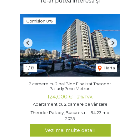
Te-ar putea interesa și:
Comision 0%
Previous
Next
1
/
19
Harta
2 camere cu 2 bai Bloc Finalizat Theodor
Pallady 7min Metrou
124,000 €
+ 21% TVA
Apartament cu 2 camere de vânzare
Theodor Pallady, Bucuresti
94.23 mp
2025
Vezi mai multe detalii