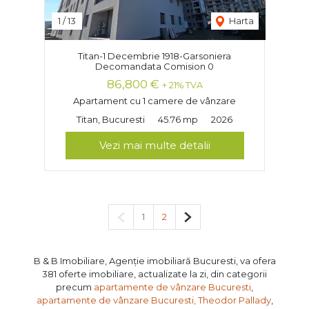
1
/
13
Harta
Titan-1 Decembrie 1918-Garsoniera
Decomandata Comision 0
86,800 €
+ 21% TVA
Apartament cu 1 camere de vânzare
Titan, Bucuresti
45.76 mp
2026
Vezi mai multe detalii
Pagina anterioară
Pagina următoare
1
2
B & B Imobiliare, Agenție imobiliară Bucuresti, va ofera
381 oferte imobiliare, actualizate la zi, din categorii
precum
apartamente de vânzare Bucuresti
,
apartamente de vânzare Bucuresti, Theodor Pallady
,