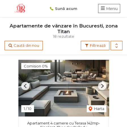
Sună acum
Meniu
Apartamente de vânzare în Bucuresti, zona
Titan
18 rezultate
Caută din nou
Filtrează
Comision 0%
Previous
Next
1
/
10
Harta
Apartament 4 camere cu Terasa 142mp-