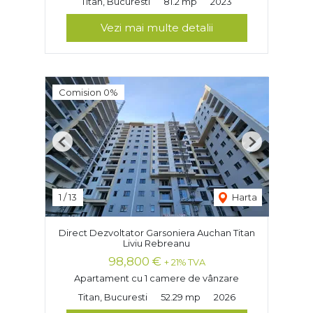
Titan, Bucuresti
81.2 mp
2023
Vezi mai multe detalii
Comision 0%
Previous
Next
1
/
13
Harta
Direct Dezvoltator Garsoniera Auchan Titan
Liviu Rebreanu
98,800 €
+ 21% TVA
Apartament cu 1 camere de vânzare
Titan, Bucuresti
52.29 mp
2026