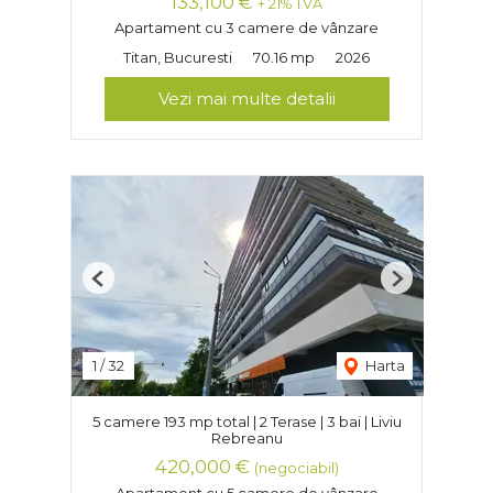
133,100 €
+ 21% TVA
Apartament cu 3 camere de vânzare
Titan, Bucuresti
70.16 mp
2026
Vezi mai multe detalii
Previous
Next
1
/
32
Harta
5 camere 193 mp total | 2 Terase | 3 bai | Liviu
Rebreanu
420,000 €
(negociabil)