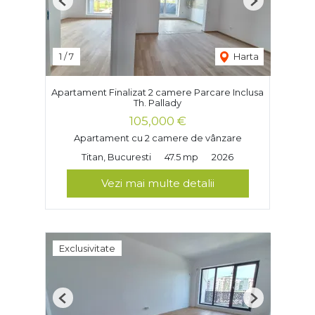
Previous
Next
1
/
7
Harta
Apartament Finalizat 2 camere Parcare Inclusa
Th. Pallady
105,000 €
Apartament cu 2 camere de vânzare
Titan, Bucuresti
47.5 mp
2026
Vezi mai multe detalii
Exclusivitate
Previous
Next