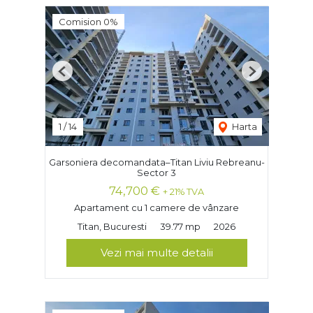
Comision 0%
Previous
Next
1
/
14
Harta
Garsoniera decomandata–Titan Liviu Rebreanu-
Sector 3
74,700 €
+ 21% TVA
Apartament cu 1 camere de vânzare
Titan, Bucuresti
39.77 mp
2026
Vezi mai multe detalii