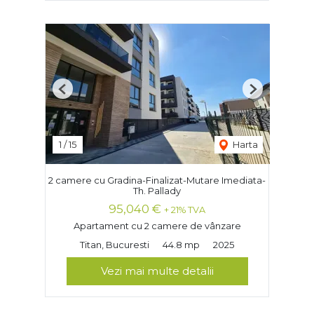
Previous
Next
1
/
15
Harta
2 camere cu Gradina-Finalizat-Mutare Imediata-
Th. Pallady
95,040 €
+ 21% TVA
Apartament cu 2 camere de vânzare
Titan, Bucuresti
44.8 mp
2025
Vezi mai multe detalii