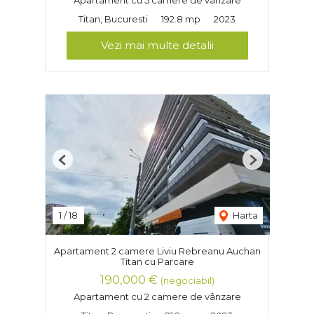
Apartament cu 5 camere de vânzare
Titan, Bucuresti
192.8 mp
2023
Vezi mai multe detalii
Previous
Next
1
/
18
Harta
Apartament 2 camere Liviu Rebreanu Auchan
Titan cu Parcare
190,000 €
(negociabil)
Apartament cu 2 camere de vânzare