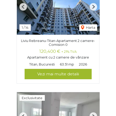
Previous
Next
1
/
14
Harta
Liviu Rebreanu-Titan-Apartament 2 camere-
Comision 0
120,400 €
+ 21% TVA
Apartament cu 2 camere de vânzare
Titan, Bucuresti
63.51 mp
2026
Vezi mai multe detalii
Exclusivitate