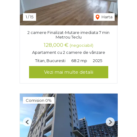
1
/
15
Harta
2 camere Finalizat-Mutare imediata 7 min
Metrou Teclu
128,000 €
(negociabil)
Apartament cu 2 camere de vânzare
Titan, Bucuresti
68.2 mp
2025
Vezi mai multe detalii
Comision 0%
Previous
Next