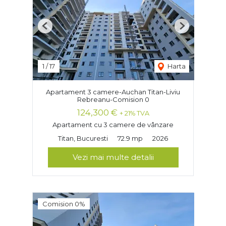
Previous
Next
1
/
17
Harta
Apartament 3 camere-Auchan Titan-Liviu
Rebreanu-Comision 0
124,300 €
+ 21% TVA
Apartament cu 3 camere de vânzare
Titan, Bucuresti
72.9 mp
2026
Vezi mai multe detalii
Comision 0%