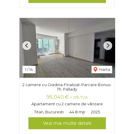
Previous
Next
1
/
14
Harta
2 camere cu Gradina-Finalizat-Parcare Bonus-
Th. Pallady
95,040 €
+ 21% TVA
Apartament cu 2 camere de vânzare
Titan, Bucuresti
44.8 mp
2025
Vezi mai multe detalii