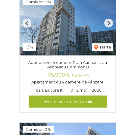
Comision 0%
Previous
Next
1
/
14
Harta
Apartament 4 camere Titan Auchan Liviu
Rebreanu Comision 0
175,900 €
+ 21% TVA
Apartament cu 4 camere de vânzare
Titan, Bucuresti
101.12 mp
2026
Vezi mai multe detalii
Comision 0%