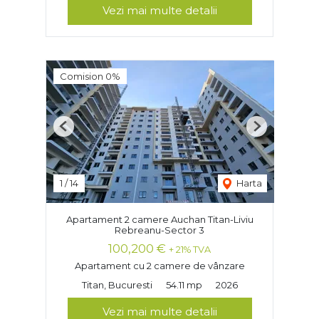
Vezi mai multe detalii
Comision 0%
Previous
Next
1
/
14
Harta
Apartament 2 camere Auchan Titan-Liviu
Rebreanu-Sector 3
100,200 €
+ 21% TVA
Apartament cu 2 camere de vânzare
Titan, Bucuresti
54.11 mp
2026
Vezi mai multe detalii