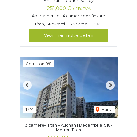
Finalizat-Theodor Pallady
251,000 €
+ 21% TVA
Apartament cu 4 camere de vânzare
Titan, Bucuresti
257.7 mp
2025
Vezi mai multe detalii
Comision 0%
Previous
Next
1
/
14
Harta
3 camere– Titan – Auchan 1 Decembrie 1918-
Metrou Titan